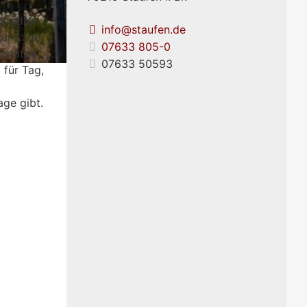
 Städte
info@staufen.de
zur Lage
07633 805-0
rstütze
07633 50593
 für Tag,
age gibt.