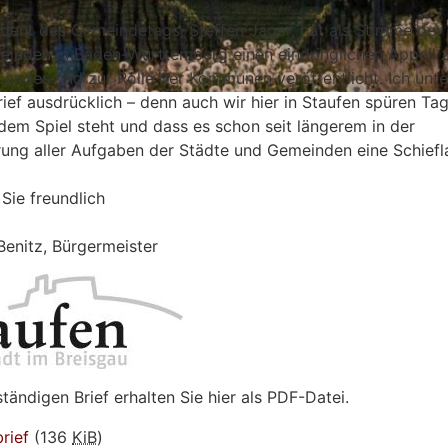
ident des Gemeindetags, Steffen Jäger, hat als Stimme der
inden in Baden-Württemberg einen eindringlichen Appell 
Landes und zur Rolle der Kommunen veröffentlicht. Ich unte
rief ausdrücklich – denn auch wir hier in Staufen spüren Tag
dem Spiel steht und dass es schon seit längerem in der
rung aller Aufgaben der Städte und Gemeinden eine Schiefl
 Sie freundlich
Benitz, Bürgermeister
tändigen Brief erhalten Sie hier als PDF-Datei.
rief
(136
KiB
)