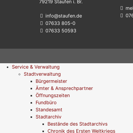
79219
Staufen i. Br.
me
07
info@staufen.de
07633 805-0
07633 50593
Service & Verwaltung
Stadtverwaltung
Bürgermeister
Ämter & Ansprechpartner
Öffnungszeiten
Fundbüro
Standesamt
Stadtarchiv
Bestände des Stadtarchivs
Chronik des Ersten Weltkriegs