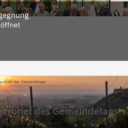
Begegnung
öffnet
gerbrief des Gemeindetags
gerbrief des Gemeindetags
tbürgerinnen und Mitbürger,