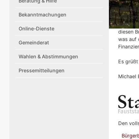
Beratung & Hilfe
der Präs
Bekanntmachungen
und Geme
unseres 
Online-Dienste
diesen B
was auf 
Gemeinderat
Finanzie
Wahlen & Abstimmungen
Es grüßt
Pressemitteilungen
Michael 
Den volls
Bürgerb