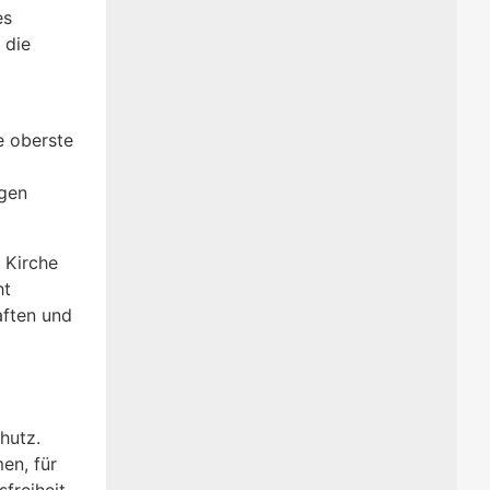
es
 die
e oberste
ngen
 Kirche
ht
aften und
hutz.
en, für
freiheit