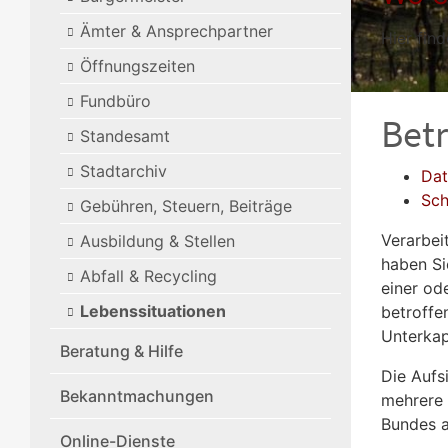
Ämter & Ansprechpartner
Hier find
Öffnungszeiten
Fundbüro
Betr
Standesamt
Stadtarchiv
Dat
Sch
Gebühren, Steuern, Beiträge
Verarbei
Ausbildung & Stellen
haben Si
Abfall & Recycling
einer od
Lebenssituationen
betroffe
Unterkap
Beratung & Hilfe
Die Aufs
Bekanntmachungen
mehrere 
Bundes a
Online-Dienste