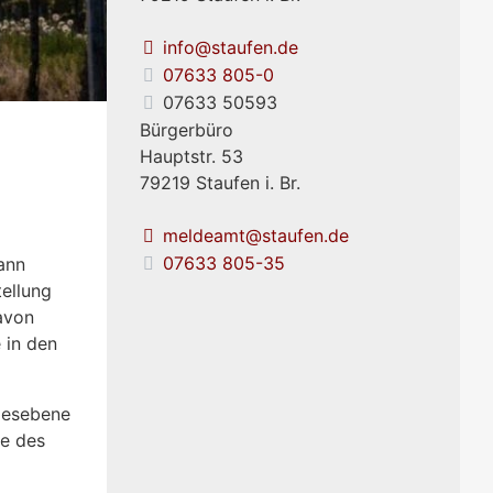
info@staufen.de
07633 805-0
07633 50593
Bürgerbüro
Hauptstr. 53
79219
Staufen i. Br.
meldeamt@staufen.de
07633 805-35
ann
ellung
avon
 in den
ndesebene
he des