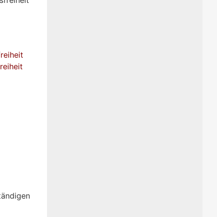
reiheit
reiheit
tändigen