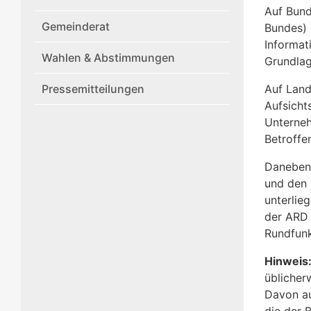
Auf Bund
Gemeinderat
Bundes) 
Informat
Wahlen & Abstimmungen
Grundlag
Pressemitteilungen
Auf Land
Aufsichts
Unterneh
Betroffe
Daneben 
und den 
unterlie
der ARD 
Rundfunk
Hinweis
üblicher
Davon a
die der 