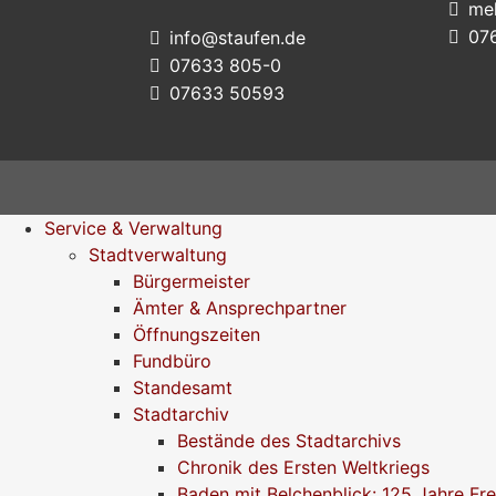
me
07
info@staufen.de
07633 805-0
07633 50593
Service & Verwaltung
Stadtverwaltung
Bürgermeister
Ämter & Ansprechpartner
Öffnungszeiten
Fundbüro
Standesamt
Stadtarchiv
Bestände des Stadtarchivs
Chronik des Ersten Weltkriegs
Baden mit Belchenblick: 125 Jahre Fr