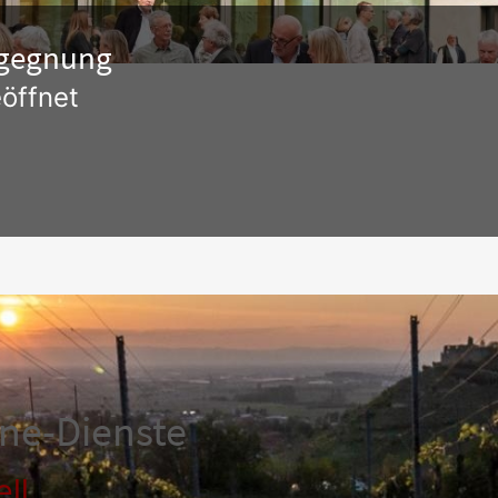
Begegnung
öffnet
ine-Dienste
ll