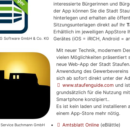
interessierte Bürgerinnen und Bürg
der App können Sie die Stadt Sta
hinterlegen und erhalten alle öffen
Sitzungsunterlagen direkt auf Ihr
T
Erhältlich im jeweiligen AppStore I
Gerätes (iOS = iRICH, Android = a
 Software GmbH & Co. KG
Mit neuer Technik, modernem De
vielen Möglichkeiten präsentiert s
neue Web-App der Stadt Staufen.
Anwendung des Gewerbevereins 
sich ab sofort direkt unter der A
www.staufenguide.com
und is
grundsätzlich für die Nutzung mi
Smartphone konzipiert..
Es ist kein laden und installieren 
einem App-Store mehr nötig.
Amtsblatt Online
(eBlättle)
a Service Buchmann GmbH