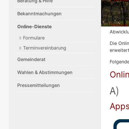
Beratung & Hilfe
An diese
Bekanntmachungen
gestellt
Formula
Online-Dienste
Abwicklu
Formulare
Die Onli
Terminvereinbarung
erweitert
Gemeinderat
Folgende
Wahlen & Abstimmungen
Onli
Pressemitteilungen
A)
App