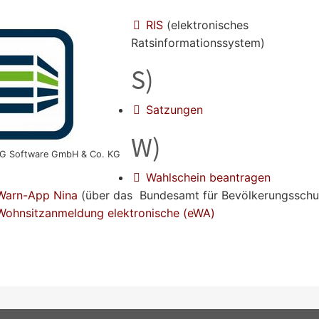
RIS
(elektronisches
Ratsinformationssystem)
S)
Satzungen
W)
 Software GmbH & Co. KG
Wahlschein beantragen
Warn-App Nina
(über das Bundesamt für Bevölkerungsschu
Wohnsitzanmeldung elektronische (eWA)