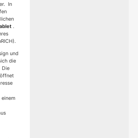
er. In
ufen
tlichen
ablet
.
hres
nRICH).
sign und
ich die
 Die
öffnet
dresse
t
t einem
aus