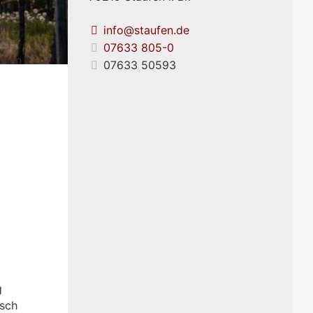
gung
info@staufen.de
07633 805-0
chen
07633 50593
g
isch