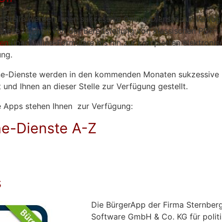
r Stelle werden Ihnen sukzessive Online-Dienste zur Verfü
. Diese reichen von der Bereitstellung von klassischen PDF-
ren
über Online-Formulare bis hin zur kompletten elektronis
ng.
ne-Dienste werden in den kommenden Monaten sukzessive
 und Ihnen an dieser Stelle zur Verfügung gestellt.
 Apps stehen Ihnen zur Verfügung:
ne-Dienste A-Z
s
Die BürgerApp der Firma Sternber
Software GmbH & Co. KG für polit