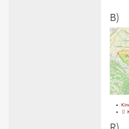
B)
Kin
R)