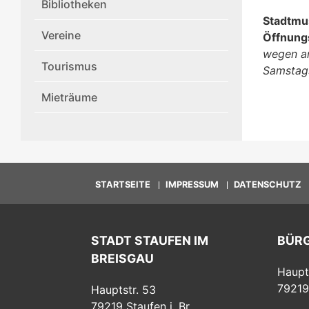
Bibliotheken
Stadtmu
Vereine
Öffnung
wegen an
Tourismus
Samstag
Mieträume
STARTSEITE
IMPRESSUM
DATENSCHUTZ
STADT STAUFEN IM
BÜR
BREISGAU
Haupt
79219
Hauptstr. 53
79219
Staufen i. Br.