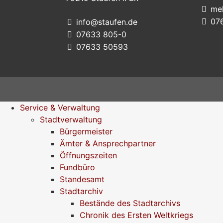
me
07
info@staufen.de
07633 805-0
07633 50593
Service & Verwaltung
Stadtverwaltung
Bürgermeister
Ämter & Ansprechpartner
Öffnungszeiten
Fundbüro
Standesamt
Stadtarchiv
Bestände des Stadtarchivs
Chronik des Ersten Weltkriegs