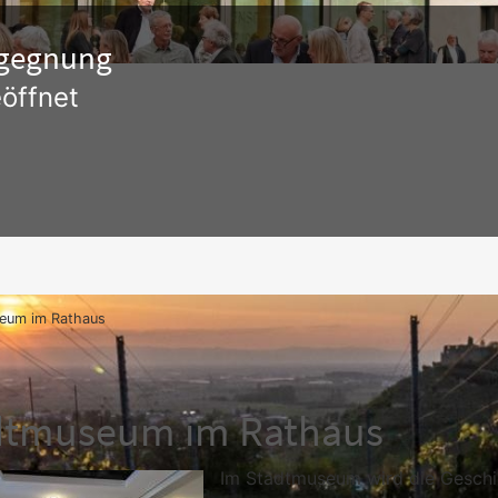
Begegnung
öffnet
eum im Rathaus
dtmuseum im Rathaus
Im Stadtmuseum wird die Geschi