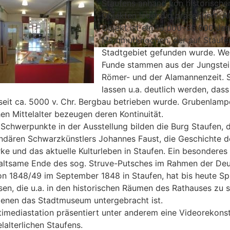
Staufens anhand von historische
Objekten lebendig präsentiert. Ä
Objekt ist ein 15.000–35.000 Jah
Mammutknochen, der auf Staufe
Stadtgebiet gefunden wurde. We
Funde stammen aus der Jungstei
Römer- und der Alamannenzeit. S
lassen u.a. deutlich werden, dass
eit ca. 5000 v. Chr. Bergbau betrieben wurde. Grubenlamp
en Mittelalter bezeugen deren Kontinuität.
 Schwerpunkte in der Ausstellung bilden die Burg Staufen, d
ndären Schwarzkünstlers Johannes Faust, die Geschichte d
e und das aktuelle Kulturleben in Staufen. Ein besonderes 
ltsame Ende des sog. Struve-Putsches im Rahmen der De
on 1848/49 im September 1848 in Staufen, hat bis heute S
ssen, die u.a. in den historischen Räumen des Rathauses zu 
 denen das Stadtmuseum untergebracht ist.
timediastation präsentiert unter anderem eine Videorekons
lalterlichen Staufens.