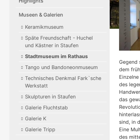
Highlights
Museen & Galerien
Keramikmuseum
Späte Freundschaft - Huchel
und Kästner in Staufen
Stadtmuseum im Rathaus
Gegend s
Tango und Bandoneonmuseum
dem früh
Einzelne
Technisches Denkmal Fark`sche
des lege
Werkstatt
Handwerk
Skulpturen in Staufen
das gewa
Revoluti
Galerie Fluchtstab
hinterla
Galerie K
sind, in
Galerie Tripp
Eine Mul
des mitte