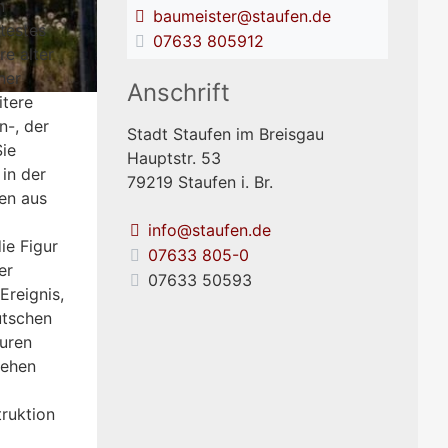
n
baumeister@staufen.de
ltestes
07633 805912
re alter
ner
Anschrift
itere
n-, der
Stadt Staufen im Breisgau
ie
Hauptstr. 53
 in der
79219
Staufen i. Br.
en aus
info@staufen.de
ie Figur
07633 805-0
er
07633 50593
Ereignis,
utschen
puren
sehen
truktion