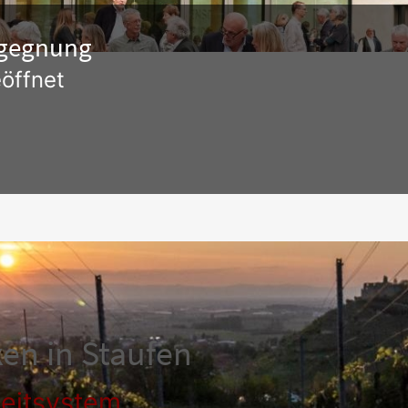
Begegnung
öffnet
en in Staufen
leitsystem