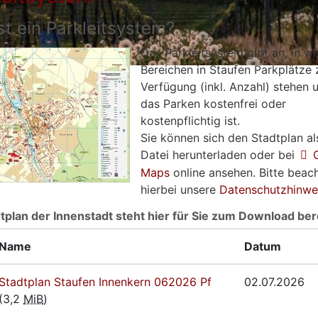
st ein Parkleitsystem?
Das Parkleitsystem gibt an, in w
Bereichen in Staufen Parkplätze 
Verfügung (inkl. Anzahl) stehen 
das Parken kostenfrei oder
kostenpflichtig ist.
Sie können sich den Stadtplan a
Datei herunterladen oder bei
Maps
online ansehen. Bitte beac
hierbei unsere
Datenschutzhinwe
tplan der Innenstadt steht hier für Sie zum Download bere
Name
Datum
Stadtplan Staufen Innenkern 062026 Pf
02.07.2026
(3,2
MiB
)