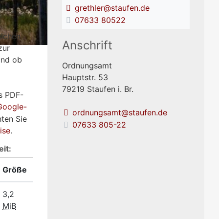
grethler@staufen.de
07633 80522
elchen
Anschrift
zur
und ob
Ordnungsamt
Hauptstr. 53
79219
Staufen i. Br.
ls PDF-
Google-
ordnungsamt@staufen.de
hten Sie
07633 805-22
ise
.
it:
Größe
3,2
MiB