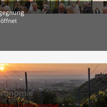
Begegnung
öffnet
tronomie
fener Gastronomie