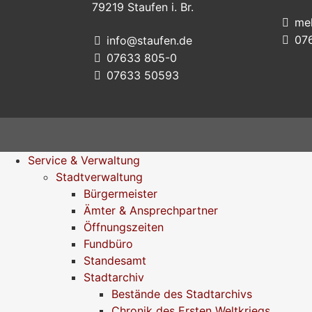
79219
Staufen i. Br.
me
07
info@staufen.de
07633 805-0
07633 50593
Service & Verwaltung
Stadtverwaltung
Bürgermeister
Ämter & Ansprechpartner
Öffnungszeiten
Fundbüro
Standesamt
Stadtarchiv
Bestände des Stadtarchivs
Chronik des Ersten Weltkriegs