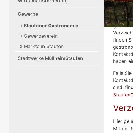
Wirtschaftsförderung
Staufen 
Gewerbe
seine gut
Staufener Gastronomie
gastrono
Verzeich
Gewerbeverein
finden S
Märkte in Staufen
gastrono
Kontaktd
Stadtwerke MüllheimStaufen
haben ei
Falls Si
Kontaktd
sind, fi
Staufen
Verz
Hier gel
Mit der 