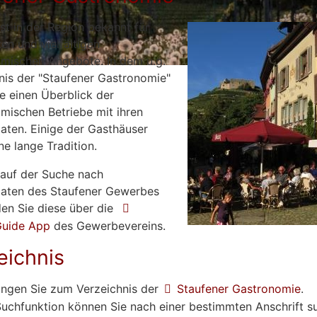
ist in der Region bekannt für
en und vielfältigen
mischen Angebote. In dem u.g.
nis der "Staufener Gastronomie"
ie einen Überblick der
mischen Betriebe mit ihren
aten. Einige der Gasthäuser
ne lange Tradition.
e auf der Suche nach
aten des Staufener Gewerbes
nden Sie diese über die
Guide App
des Gewerbevereins.
eichnis
angen Sie zum Verzeichnis der
Staufener Gastronomie
.
Suchfunktion können Sie nach einer bestimmten Anschrift s