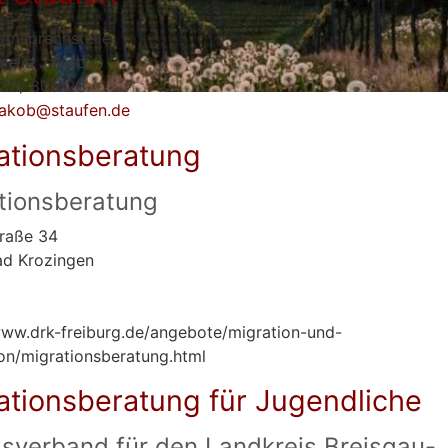
 Ansprechstelle
nelia Jakob
633) 805-23
jakob@staufen.de
ationsberatung
tionsberatung
raße 34
ad Krozingen
www.drk-freiburg.de/angebote/migration-und-
ion/migrationsberatung.html
ationsberatung für Jugendliche
asverband für den Landkreis Breisgau-