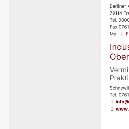
Berliner 
79114 Fr
Tel.
0800
Fax
0761
Mail
F
Indu
Ober
Vermi
Prakt
Schnewli
Tel. 076
info@
www.s