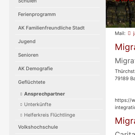
Schulen
Zentrale
Ferienprogramm
Frau Cor
Tel. (07
AK Familienfreundliche Stadt
Mail:
Jugend
Migr
Senioren
Migra
AK Demografie
Thürchst
79189 B
Geflüchtete
Ansprechpartner
https://
Unterkünfte
integrat
Helferkreis Flüchtlinge
Migr
Volkshochschule
Carit