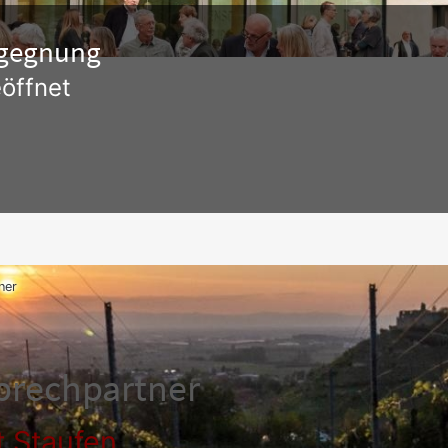
Begegnung
öffnet
ner
prechpartner
t Staufen