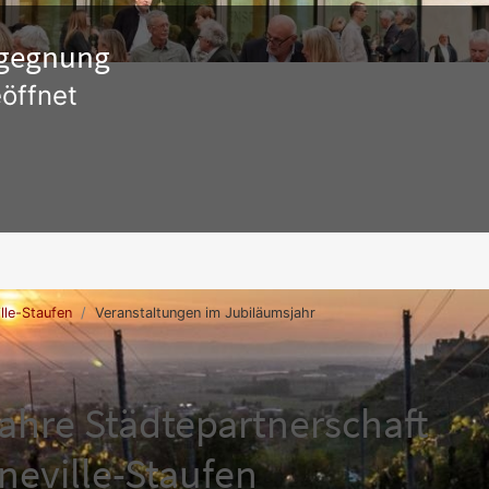
Begegnung
öffnet
lle-Staufen
Veranstaltungen im Jubiläumsjahr
ahre Städtepartnerschaft
neville-Staufen