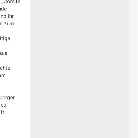
s „Comité
nde
nd ihr
en zum
ltige
aus
uchte
vom
berger
des
ft