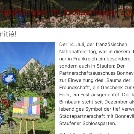
nstaltungen im Jubiläumsjahr 20
be der Baum der Freundschaft - vive l’a
mitié!
Der 14. Juli, der französischen
Nationalfeiertag, war in diesem J
nur in Frankreich ein besonderer 
sondern auch in Staufen: Der
Partnerschaftsausschuss Bonnevi
zur Einweihung des „Baums der
Freundschaft“, ein Geschenk zur
Feier, ein Fest ausgerichtet. Der 
Birnbaum steht seit Dezember al
lebendiges Symbol der tief verw
Städtepartnerschaft mit Bonnevil
Staufener Schlossgarten.