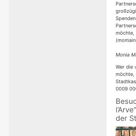
Partners
großzügi
Spenden.
Partners
möchte, 
(momain
Monia Ma
Wer die 
möchte, 
Stadtkas
0009 00
Besuc
l’Arv
der S