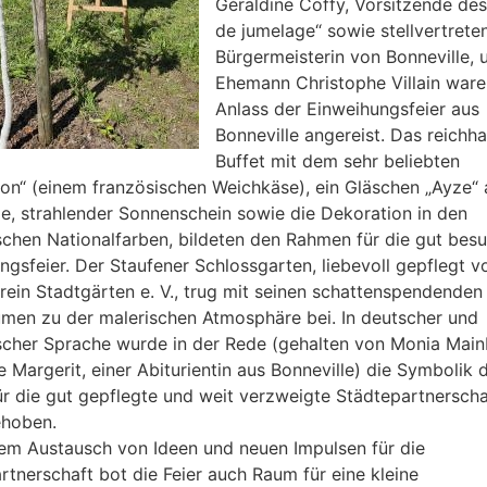
Géraldine Coffy, Vorsitzende de
de jumelage“ sowie stellvertrete
Bürgermeisterin von Bonneville, u
Ehemann Christophe Villain war
Anlass der Einweihungsfeier aus
Bonneville angereist. Das reichha
Buffet mit dem sehr beliebten
on“ (einem französischen Weichkäse), ein Gläschen „Ayze“ 
le, strahlender Sonnenschein sowie die Dekoration in den
schen Nationalfarben, bildeten den Rahmen für die gut bes
ngsfeier. Der Staufener Schlossgarten, liebevoll gepflegt 
rein Stadtgärten e. V., trug mit seinen schattenspendenden
men zu der malerischen Atmosphäre bei. In deutscher und
scher Sprache wurde in der Rede (gehalten von Monia Main
e Margerit, einer Abiturientin aus Bonneville) die Symbolik 
r die gut gepflegte und weit verzweigte Städtepartnerscha
ehoben.
m Austausch von Ideen und neuen Impulsen für die
rtnerschaft bot die Feier auch Raum für eine kleine