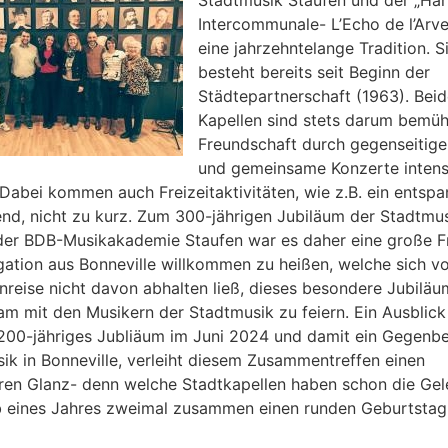
Intercommunale- L’Echo de l’Arve
eine jahrzehntelange Tradition. S
besteht bereits seit Beginn der
Städtepartnerschaft (1963). Bei
Kapellen sind stets darum bemüh
Freundschaft durch gegenseitig
und gemeinsame Konzerte intens
 Dabei kommen auch Freizeitaktivitäten, wie z.B. ein entspa
nd, nicht zu kurz. Zum 300-jährigen Jubiläum der Stadtmu
der BDB-Musikakademie Staufen war es daher eine große F
gation aus Bonneville willkommen zu heißen, welche sich v
nreise nicht davon abhalten ließ, dieses besondere Jubiläu
m mit den Musikern der Stadtmusik zu feiern. Ein Ausblick 
200-jähriges Jubliäum im Juni 2024 und damit ein Gegenb
ik in Bonneville, verleiht diesem Zusammentreffen einen
en Glanz- denn welche Stadtkapellen haben schon die Gel
b eines Jahres zweimal zusammen einen runden Geburtstag