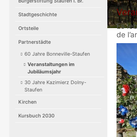
Bürgerstiftung Staufen i. Br.
Vera
Stadtgeschichte
Es le
Ortsteile
de l’a
Partnerstädte
60 Jahre Bonneville-Staufen
Veranstaltungen im
Jubiläumsjahr
30 Jahre Kazimierz Dolny-
Staufen
Kirchen
Kursbuch 2030