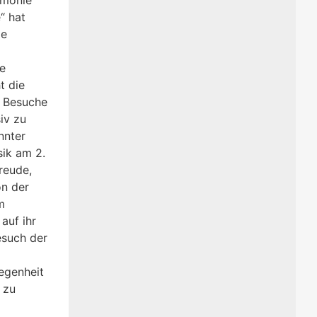
“ hat
ie
de
t die
e Besuche
iv zu
nnter
sik am 2.
reude,
on der
m
auf ihr
esuch der
egenheit
 zu