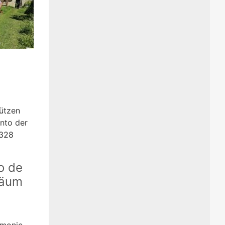
tützen
nto der
2328
o de
läum
rmonie