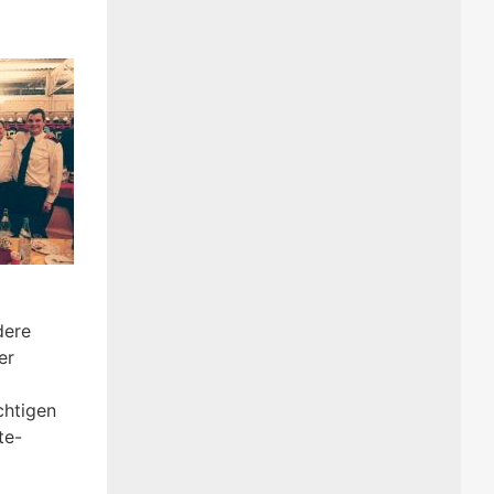
dere
er
chtigen
te-