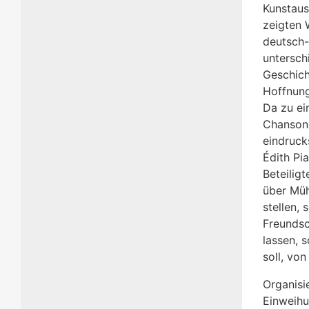
Kunstaus
zeigten 
deutsch-
untersch
Geschich
Hoffnung
Da zu ei
Chansong
eindruck
Édith Pi
Beteilig
über Müh
stellen,
Freundsc
lassen, 
soll, vo
Organisi
Einweih