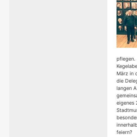
pflegen.
Kegelabe
März in 
die Dele
langen A
gemeinsa
eigenes 
Stadtmus
besonder
innerhal
feiern?