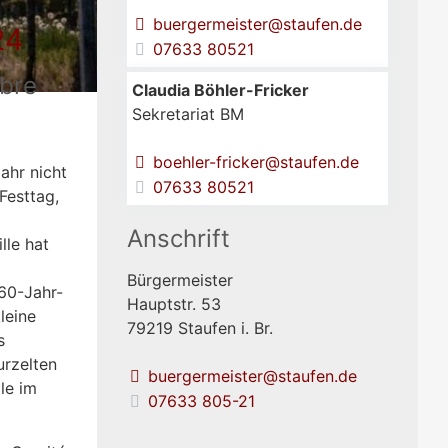
buergermeister@staufen.de
24
07633 80521
rbre
Claudia
Böhler-Fricker
Sekretariat BM
boehler-fricker@staufen.de
ahr nicht
07633 80521
Festtag,
Anschrift
lle hat
Bürgermeister
 60-Jahr-
Hauptstr. 53
kleine
79219
Staufen i. Br.
s
urzelten
buergermeister@staufen.de
le im
07633 805-21