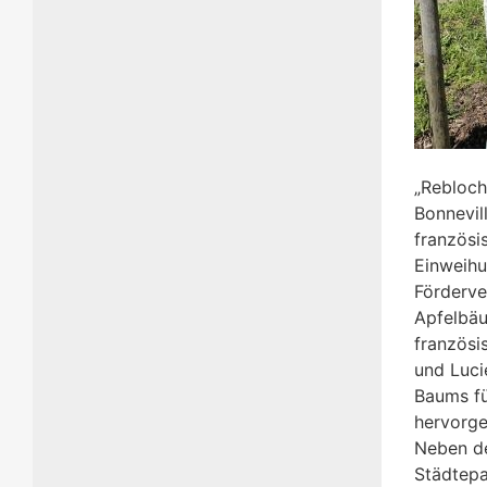
„Rebloch
Bonnevil
französi
Einweihu
Förderve
Apfelbäu
französi
und Luci
Baums fü
hervorg
Neben de
Städtepa