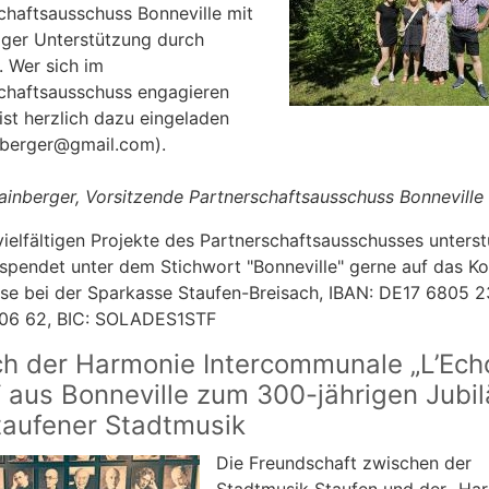
chaftsausschuss Bonneville mit
ger Unterstützung durch
 Wer sich im
chaftsausschuss engagieren
ist herzlich dazu eingeladen
berger@gmail.com).
inberger, Vorsitzende Partnerschaftsausschuss Bonneville
vielfältigen Projekte des Partnerschaftsausschusses unters
spendet unter dem Stichwort "Bonneville" gerne auf das Ko
se bei der Sparkasse Staufen-Breisach, IBAN: DE17 6805 
06 62, BIC: SOLADES1STF
h der Harmonie Intercommunale „L’Ech
e“ aus Bonneville zum 300-jährigen Jubi
taufener Stadtmusik
Die Freundschaft zwischen der
Stadtmusik Staufen und der „Ha