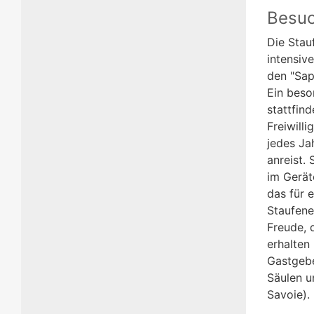
Besuc
Die Stau
intensiv
den "Sap
Ein beson
stattfin
Freiwill
jedes Ja
anreist. 
im Gerät
das für 
Staufene
Freude, 
erhalten
Gastgebe
Säulen u
Savoie).