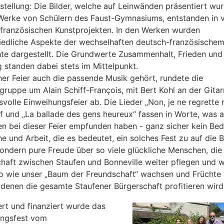
stellung: Die Bilder, welche auf Leinwänden präsentiert wu
Werke von Schülern des Faust-Gymnasiums, entstanden in v
französischen Kunstprojekten. In den Werken wurden
iedliche Aspekte der wechselhaften deutsch-französische
te dargestellt. Die Grundwerte Zusammenhalt, Frieden und
 standen dabei stets im Mittelpunkt.
ner Feier auch die passende Musik gehört, rundete die
ruppe um Alain Schiff-François, mit Bert Kohl an der Gitarr
svolle Einweihungsfeier ab. Die Lieder „Non, je ne regrette 
af und „La ballade des gens heureux“ fassen in Worte, was a
ten bei dieser Feier empfunden haben - ganz sicher kein Be
e und Arbeit, die es bedeutet, ein solches Fest zu auf die 
 sondern pure Freude über so viele glückliche Menschen, die
haft zwischen Staufen und Bonneville weiter pflegen und 
so wie unser „Baum der Freundschaft“ wachsen und Früchte
n denen die gesamte Staufener Bürgerschaft profitieren wird
ert und finanziert wurde das
ungsfest vom