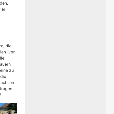
rden,
ier
m
e, die
rien“ von
lle
dauern
Beine zu
 die
wachsen
 tragen
!