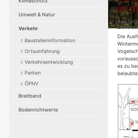
Klimaschutz
an S
Umwelt & Natur
Aus Grü
Lichtrau
Verkehr
Die Ausf
Baustelleninformation
Wintermo
Ortsumfahrung
Vogelsch
voraussc
Verkehrsentwicklung
es zu be
Parken
belaubte
ÖPNV
Breitband
Bodenrichtwerte