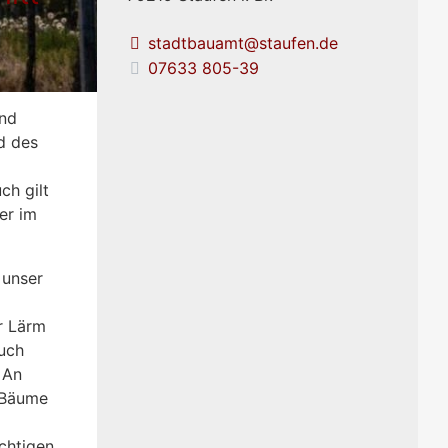
stadtbauamt@staufen.de
07633 805-39
und
d des
ch gilt
er im
 unser
r Lärm
uch
 An
 Bäume
chtigen.