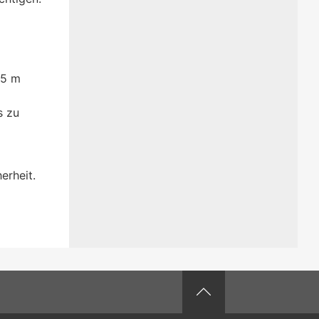
,5 m
s zu
erheit.