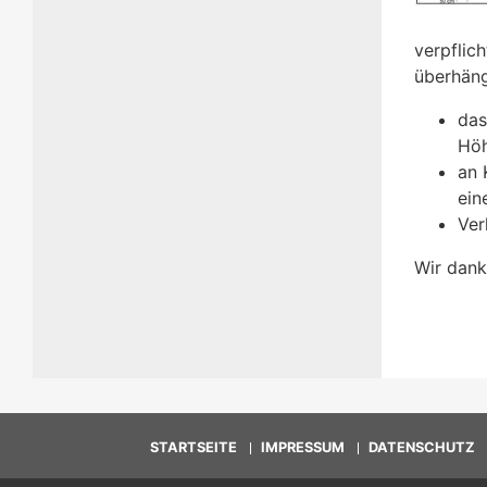
verpflic
überhän
das
Höh
an 
ein
Ver
Wir dank
STARTSEITE
IMPRESSUM
DATENSCHUTZ