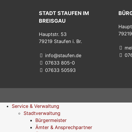
STADT STAUFEN IM
BÜR
BREISGAU
Haupt
79219
Hauptstr. 53
79219
Staufen i. Br.
me
07
info@staufen.de
07633 805-0
07633 50593
Service & Verwaltung
Stadtverwaltung
Bürgermeister
Ämter & Ansprechpartner