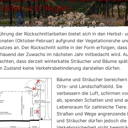
traßen und Wegen
nden der Verkehrssicherheit müssen ausreichendes
mprofil und Sichtfelder das ganze Jahr gegeben sein.
ührung der Rückschnittarbeiten bietet sich in den Herbst- 
naten (Oktober-Februar) aufgrund der Vegetationsruhe un
utzes an. Der Rückschnitt sollte in der Form erfolgen, dass
hauend der Zuwachs im nächsten Jahr mitbedacht wird. Au
achten, dass derzeit winterkahle Sträucher und Bäume spät
n Zustand keine Verkehrsbehinderung darstellen dürfen.
Bäume und Sträucher bereichern
Orts- und Landschaftsbild. Sie
verbessern die Luft, schirmen vo
ab, spenden Schatten und sind a
Lebensraum für zahlreiche Tiere.
Straßen und Wege angrenzende
und Sträucher dürfen jedoch die
Verkehrssicherheit nicht beeinträ