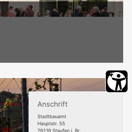
Anschrift
Vorlesen
Stadtbauamt
Hauptstr. 55
itt
79219
Staufen i. Br.