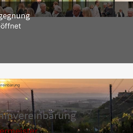
Begegnung
öffnet
ereinbarung
minvereinbarung
ermeister