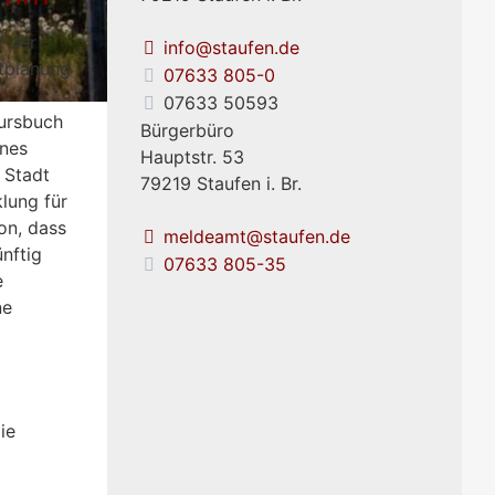
t der
info@staufen.de
tplanung
07633 805-0
07633 50593
ursbuch
Bürgerbüro
ines
Hauptstr. 53
 Stadt
79219
Staufen i. Br.
klung für
on, dass
meldeamt@staufen.de
nftig
07633 805-35
e
ne
ie