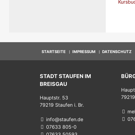
Kursbu
STARTSEITE
IMPRESSUM
DATENSCHUTZ
STADT STAUFEN IM
BÜR
BREISGAU
Haupt
79219
Hauptstr. 53
79219
Staufen i. Br.
me
07
info@staufen.de
07633 805-0
07633 50593