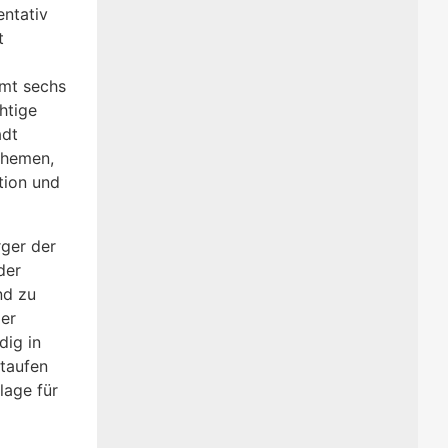
entativ
t
amt sechs
htige
adt
Themen,
tion und
rger der
der
nd zu
der
dig in
taufen
lage für