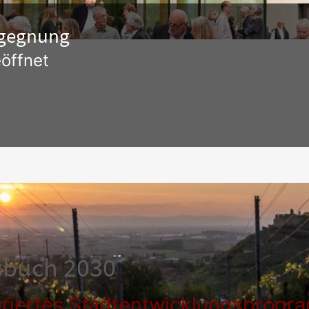
Begegnung
öffnet
sbuch 2030
griertes Stadtentwicklungsprog