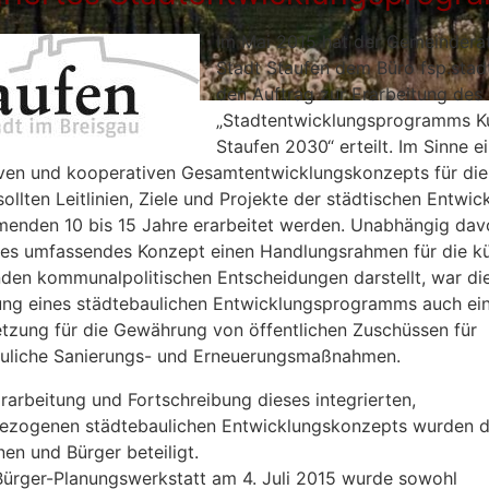
Im Mai 2015 hat der Gemeindera
Stadt Staufen dem Büro fsp.stad
den Auftrag zur Erarbeitung des
„Stadtentwicklungsprogramms K
Staufen 2030“ erteilt. Im Sinne e
iven und kooperativen Gesamtentwicklungskonzepts für die
ollten Leitlinien, Ziele und Projekte der städtischen Entwic
enden 10 bis 15 Jahre erarbeitet werden. Unabhängig dav
hes umfassendes Konzept einen Handlungsrahmen für die kü
den kommunalpolitischen Entscheidungen darstellt, war di
ung eines städtebaulichen Entwicklungsprogramms auch ei
tzung für die Gewährung von öffentlichen Zuschüssen für
uliche Sanierungs- und Erneuerungsmaßnahmen.
Erarbeitung und Fortschreibung dieses integrierten,
ezogenen städtebaulichen Entwicklungskonzepts wurden d
nen und Bürger beteiligt.
 Bürger-Planungswerkstatt am 4. Juli 2015 wurde sowohl