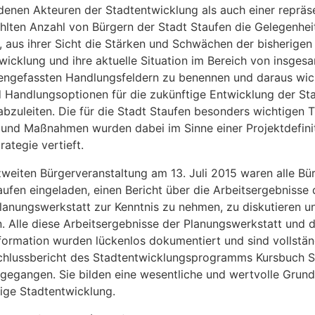
denen Akteuren der Stadtentwicklung als auch einer repräs
lten Anzahl von Bürgern der Stadt Staufen die Gelegenhei
 aus ihrer Sicht die Stärken und Schwächen der bisherigen
wicklung und ihre aktuelle Situation im Bereich von insges
gefassten Handlungsfeldern zu benennen und daraus wic
d Handlungsoptionen für die zukünftige Entwicklung der St
abzuleiten. Die für die Stadt Staufen besonders wichtigen 
 und Maßnahmen wurden dabei im Sinne einer Projektdefini
rategie vertieft.
 zweiten Bürgerveranstaltung am 13. Juli 2015 waren alle Bü
aufen eingeladen, einen Bericht über die Arbeitsergebnisse 
lanungswerkstatt zur Kenntnis zu nehmen, zu diskutieren u
. Alle diese Arbeitsergebnisse der Planungswerkstatt und 
formation wurden lückenlos dokumentiert und sind vollstän
hlussbericht des Stadtentwicklungsprogramms Kursbuch S
gegangen. Sie bilden eine wesentliche und wertvolle Grund
tige Stadtentwicklung.