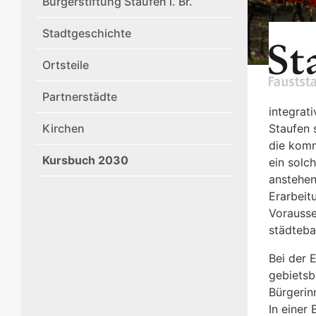
Bürgerstiftung Staufen i. Br.
Stadtgeschichte
Ortsteile
Partnerstädte
integrat
Kirchen
Staufen s
die komm
Kursbuch 2030
ein solc
anstehen
Erarbeit
Vorausse
städteba
Bei der 
gebietsb
Bürgerin
In einer