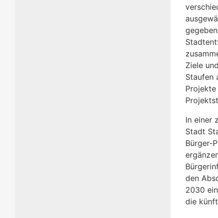
verschie
ausgewäh
gegeben,
Stadtent
zusammen
Ziele un
Staufen 
Projekte
Projektst
In einer
Stadt St
Bürger-P
ergänzen
Bürgerin
den Absc
2030 ein
die künf