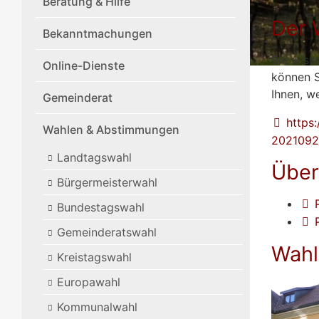
Beratung & Hilfe
Der 
Bekanntmachungen
Sie wiss
Online-Dienste
können S
Ihnen, w
Gemeinderat
https
Wahlen & Abstimmungen
20210926
Landtagswahl
Über
Bürgermeisterwahl
Bundestagswahl
Gemeinderatswahl
Wahl
Kreistagswahl
Europawahl
Kommunalwahl