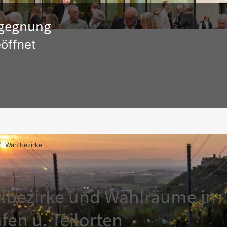
Begegnung
öffnet
Wahlbezirke
lbezirke und Wahlräume in
fen u. Teilorten