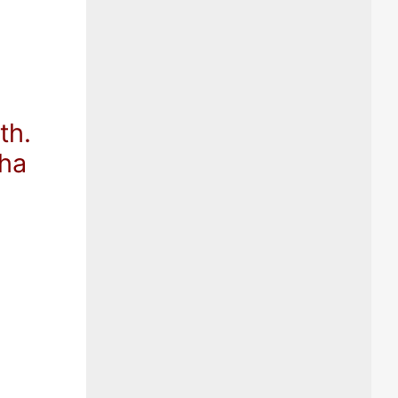
th.
tha