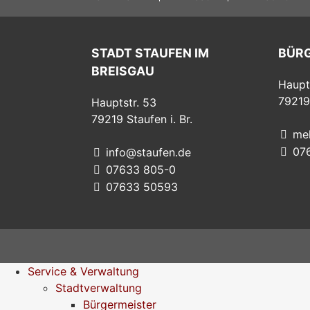
STADT STAUFEN IM
BÜR
BREISGAU
Haupt
79219
Hauptstr. 53
79219
Staufen i. Br.
me
07
info@staufen.de
07633 805-0
07633 50593
Service & Verwaltung
Stadtverwaltung
Bürgermeister