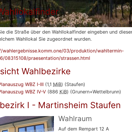
Wahllokalfinder
en nicht welchem Wahllokal Sie zugeordnet wurden? In dies
ie die Straße über den Wahllokalfinder eingeben und dieser
elchem Wahllokal Sie zugeordnet wurden.
://wahlergebnisse.komm.one/03/produktion/wahltermin-
/08315108/praesentation/strassen.html
sicht Wahlbezirke
Planauszug WBZ I-III
(1,1
MiB
)
(Staufen)
Planauszug WBZ IV-V
(886
KiB
)
(Grunern+Wettelbrunn)
bezirk I - Martinsheim Staufen
Wahlraum
Auf dem Rempart 12 A