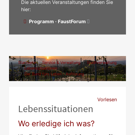
Die aktuellen Veranstaltungen finden Sie
hier:
Programm · FaustForum
Startseite
Service & Verwaltung
Stadtverwaltung
Lebenssituationen
Der Bund fürs Leben - Auflösung
Nach der Ehescheidung/Aufhebung
Vorlesen
Lebenssituationen
Wo erledige ich was?