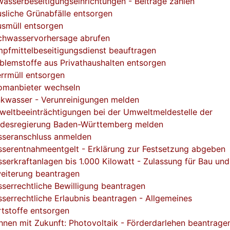
asserbeseitigungseinrichtungen - Beiträge zahlen
sliche Grünabfälle entsorgen
smüll entsorgen
hwasservorhersage abrufen
pfmittelbeseitigungsdienst beauftragen
blemstoffe aus Privathaushalten entsorgen
rrmüll entsorgen
omanbieter wechseln
nkwasser - Verunreinigungen melden
eltbeeinträchtigungen bei der Umweltmeldestelle der
desregierung Baden-Württemberg melden
seranschluss anmelden
serentnahmeentgelt - Erklärung zur Festsetzung abgeben
serkraftanlagen bis 1.000 Kilowatt - Zulassung für Bau und
eiterung beantragen
serrechtliche Bewilligung beantragen
serrechtliche Erlaubnis beantragen - Allgemeines
tstoffe entsorgen
nen mit Zukunft: Photovoltaik - Förderdarlehen beantrage