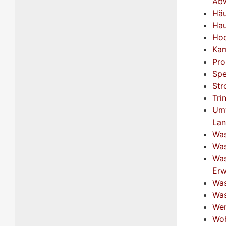
Abw
Häu
Hau
Hoc
Kam
Pro
Spe
Str
Tri
Umw
Lan
Was
Was
Was
Erw
Was
Was
Wer
Woh