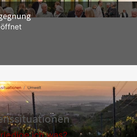
Begegnung
öffnet
situationen
Umwelt
enssituationen
rledige ich was?