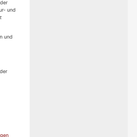
 der
ur- und
z
en und
 der
agen