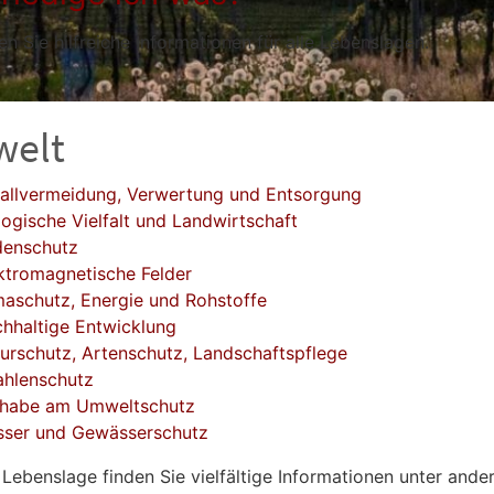
en Sie hilfreiche Informationen für alle Lebenslagen.
elt
allvermeidung, Verwertung und Entsorgung
logische Vielfalt und Landwirtschaft
enschutz
ktromagnetische Felder
maschutz, Energie und Rohstoffe
hhaltige Entwicklung
urschutz, Artenschutz, Landschaftspflege
ahlenschutz
lhabe am Umweltschutz
ser und Gewässerschutz
r Lebenslage finden Sie vielfältige Informationen unter and