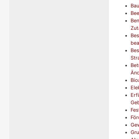
Bau
Bee
Ben
Zut
Bes
bea
Bes
Str
Bet
Änd
Bio
Ele
Erf
Geb
Fes
För
Gew
Gru