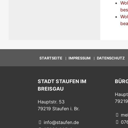
Woh
bes
Woh
bea
STARTSEITE
IMPRESSUM
DATENSCHUTZ
STADT STAUFEN IM
BÜR
BREISGAU
Haupt
79219
Hauptstr. 53
79219
Staufen i. Br.
me
07
info@staufen.de