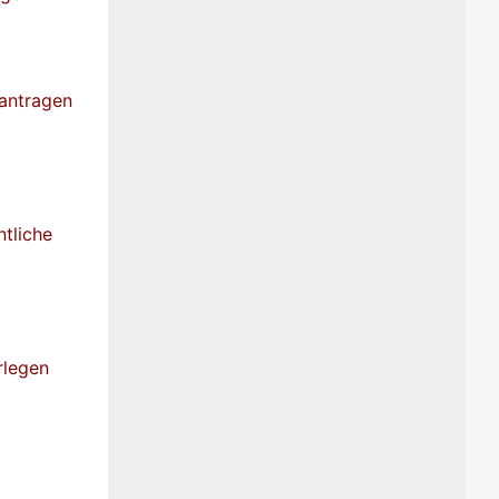
eantragen
ntliche
rlegen