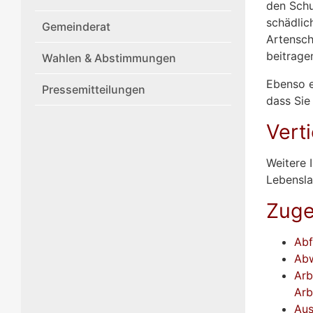
den Schu
schädlic
Gemeinderat
Artensch
beitrage
Wahlen & Abstimmungen
Ebenso e
Pressemitteilungen
dass Sie
Vert
Weitere 
Lebensla
Zuge
Abf
Abw
Arb
Arb
Aus