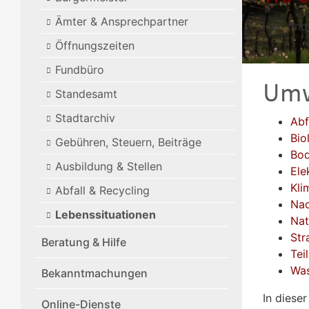
Ämter & Ansprechpartner
Hier find
Öffnungszeiten
Fundbüro
Umw
Standesamt
Stadtarchiv
Abf
Bio
Gebühren, Steuern, Beiträge
Bod
Ausbildung & Stellen
Ele
Kli
Abfall & Recycling
Nac
Lebenssituationen
Nat
Str
Beratung & Hilfe
Tei
Was
Bekanntmachungen
In diese
Online-Dienste