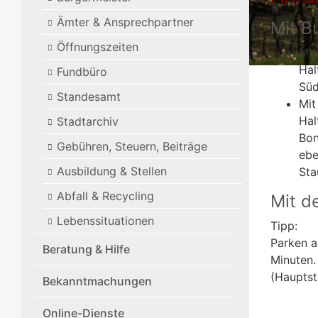
Ämter & Ansprechpartner
Mit B
Öffnungszeiten
Mit
Hal
Fundbüro
Sü
Standesamt
Mit
Hal
Stadtarchiv
Bon
Gebühren, Steuern, Beiträge
ebe
Ausbildung & Stellen
Sta
Abfall & Recycling
Mit d
Lebenssituationen
Tipp:
Parken a
Beratung & Hilfe
Minuten.
(Hauptst
Bekanntmachungen
Online-Dienste