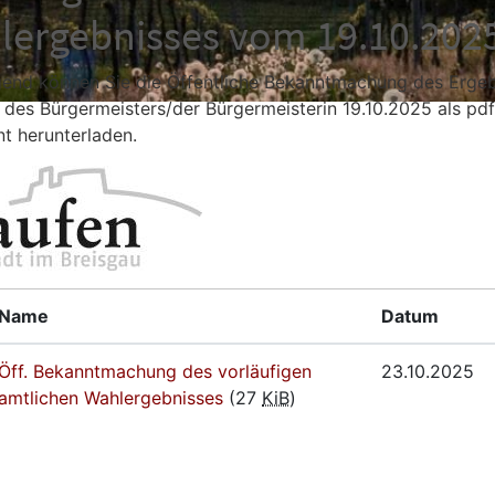
lergebnisses vom 19.10.202
end können Sie die Öffentliche Bekanntmachung des Ergeb
 des Bürgermeisters/der Bürgermeisterin 19.10.2025 als pdf
 herunterladen.
Name
Datum
Öff. Bekanntmachung des vorläufigen
23.10.2025
amtlichen Wahlergebnisses
(27
KiB
)