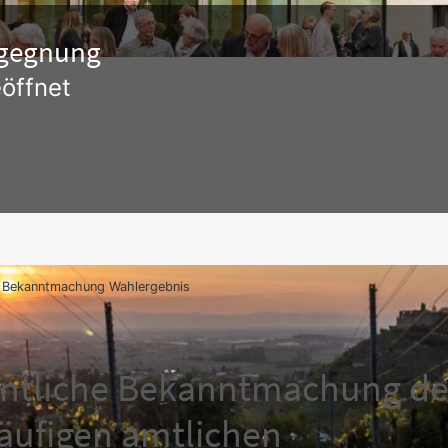
Begegnung
öffnet
. Bekanntmachung Wahlergebnis
entliche Bekanntmachung de
äufigen amtlichen