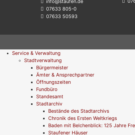
07
info@staufen.de
07633 805-0
07633 50593
Service & Verwaltung
Stadtverwaltung
Bürgermeister
Ämter & Ansprechpartner
Öffnungszeiten
Fundbüro
Standesamt
Stadtarchiv
Bestände des Stadtarchivs
Chronik des Ersten Weltkriegs
Baden mit Belchenblick: 125 Jahre Fr
Staufener Häuser