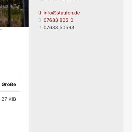
5
info@staufen.de
07633 805-0
nisses
07633 50593
-
Größe
27
KiB