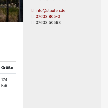
temberg
info@staufen.de
07633 805-0
07633 50593
Größe
174
KiB