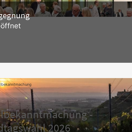
Begegnung
öffnet
lbekanntmachung
lbekanntmachung -
dtagswahl 2026