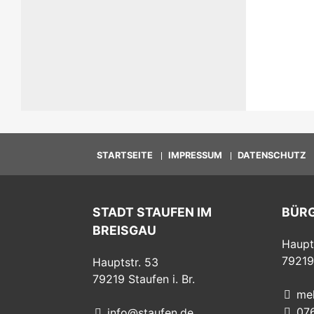
STARTSEITE
IMPRESSUM
DATENSCHUTZ
STADT STAUFEN IM
BÜR
BREISGAU
Haupt
79219
Hauptstr. 53
79219
Staufen i. Br.
me
07
info@staufen.de