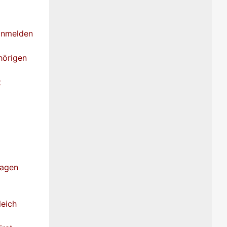
anmelden
hörigen
t
ragen
leich