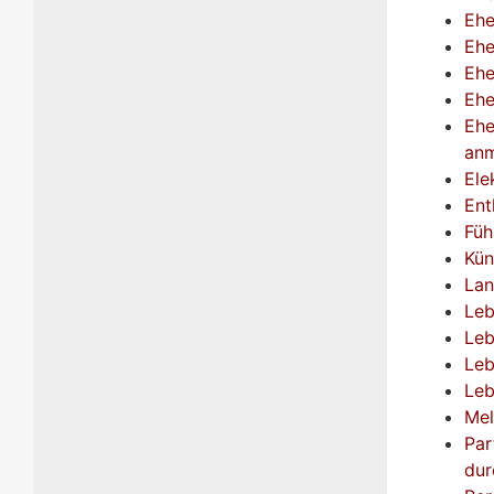
Eh
Ehe
Ehe
Ehe
Ehe
an
Ele
Ent
Füh
Kün
Lan
Leb
Leb
Leb
Leb
Mel
Par
dur