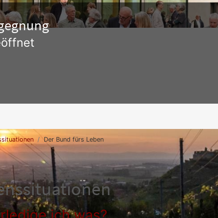
Begegnung
öffnet
situationen
Der Bund fürs Leben
enssituationen
rledige ich was?