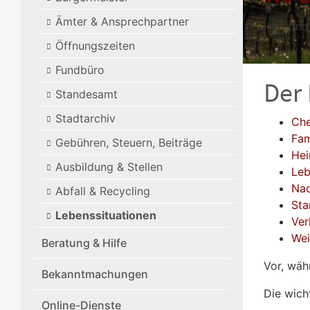
Ämter & Ansprechpartner
Hier find
Öffnungszeiten
Fundbüro
Der
Standesamt
Stadtarchiv
Che
Fam
Gebühren, Steuern, Beiträge
Hei
Ausbildung & Stellen
Leb
Nac
Abfall & Recycling
Sta
Lebenssituationen
Ver
Wei
Beratung & Hilfe
Vor, wäh
Bekanntmachungen
Die wich
Online-Dienste