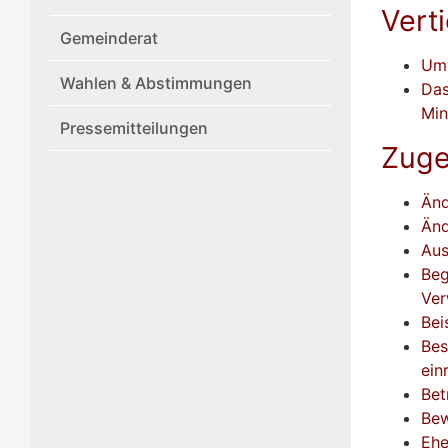
Vert
Gemeinderat
Um
Wahlen & Abstimmungen
Das
Min
Pressemitteilungen
Zuge
Änd
Änd
Aus
Beg
Ver
Bei
Bes
ein
Bet
Bew
Ehe