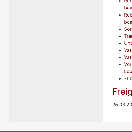
Per
bea
Rei
bea
Sor
Tre
Unt
Vat
Vat
Ver
Leb
Zul
Frei
25.03.2