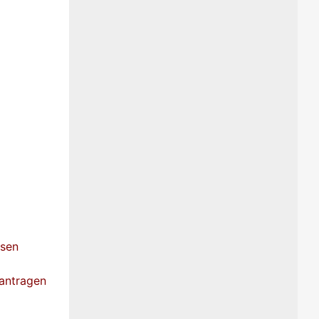
ssen
eantragen