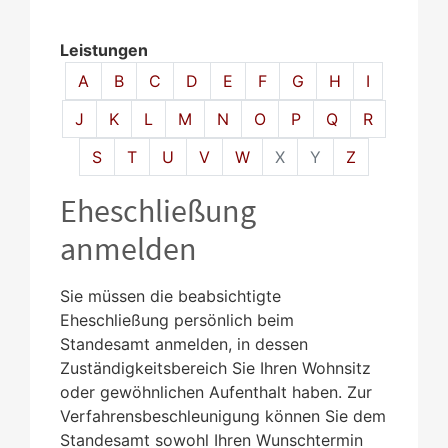
Leistungen
Alphabetisches Register überspringen
A
B
C
D
E
F
G
H
I
J
K
L
M
N
O
P
Q
R
S
T
U
V
W
X
Y
Z
Eheschließung
anmelden
Sie müssen die beabsichtigte
Eheschließung persönlich beim
Standesamt anmelden, in dessen
Zuständigkeitsbereich Sie Ihren Wohnsitz
oder gewöhnlichen Aufenthalt haben.
Zur
Verfahrensbeschleunigung können Sie dem
Standesamt sowohl Ihren Wunschtermin