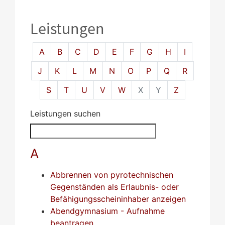
Leistungen
Alphabetisches Register überspringen
A
B
C
D
E
F
G
H
I
J
K
L
M
N
O
P
Q
R
S
T
U
V
W
X
Y
Z
Leistungen suchen
A
Abbrennen von pyrotechnischen
Gegenständen als Erlaubnis- oder
Befähigungsscheininhaber anzeigen
Abendgymnasium - Aufnahme
beantragen