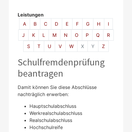
Leistungen
Alphabetisches Register überspringen
A
B
C
D
E
F
G
H
I
J
K
L
M
N
O
P
Q
R
S
T
U
V
W
X
Y
Z
Schulfremdenprüfung
beantragen
Damit können Sie diese Abschlüsse
nachträglich erwerben:
Hauptschulabschluss
Werkrealschulabschluss
Realschulabschluss
Hochschulreife