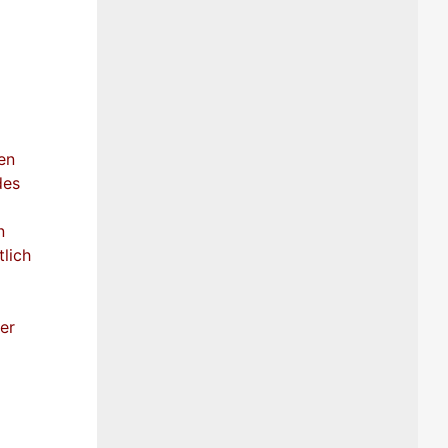
en
des
n
tlich
er