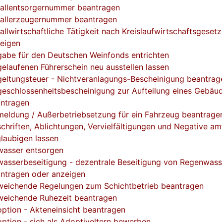
allentsorgernummer beantragen
allerzeugernummer beantragen
allwirtschaftliche Tätigkeit nach Kreislaufwirtschaftsgesetz
eigen
abe für den Deutschen Weinfonds entrichten
elaufenen Führerschein neu ausstellen lassen
eltungsteuer - Nichtveranlagungs-Bescheinigung beantrag
eschlossenheitsbescheinigung zur Aufteilung eines Gebäu
ntragen
eldung / Außerbetriebsetzung für ein Fahrzeug beantrage
chriften, Ablichtungen, Vervielfältigungen und Negative am
laubigen lassen
asser entsorgen
asserbeseitigung - dezentrale Beseitigung von Regenwass
ntragen oder anzeigen
eichende Regelungen zum Schichtbetrieb beantragen
eichende Ruhezeit beantragen
ption - Akteneinsicht beantragen
ption - sich als Adoptiveltern bewerben