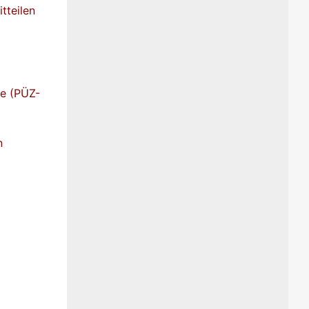
tteilen
le (PÜZ-
n