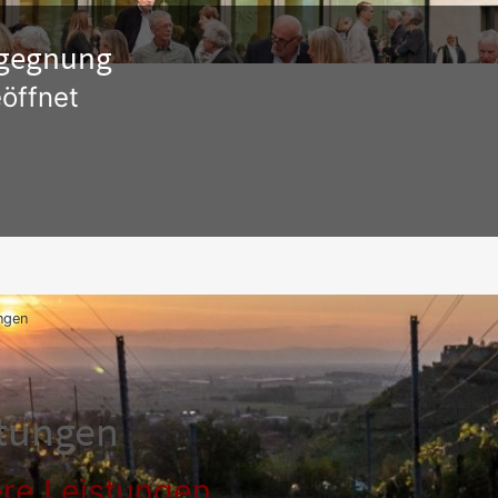
Begegnung
öffnet
ngen
stungen
re Leistungen