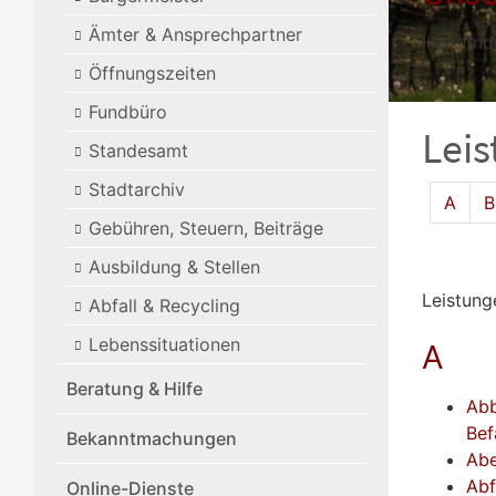
Ämter & Ansprechpartner
Hier fin
Öffnungszeiten
Fundbüro
Lei
Standesamt
Stadtarchiv
Alphabet
A
B
Gebühren, Steuern, Beiträge
Ausbildung & Stellen
Leistung
Abfall & Recycling
Lebenssituationen
A
Beratung & Hilfe
Abb
Bef
Bekanntmachungen
Abe
Abf
Online-Dienste