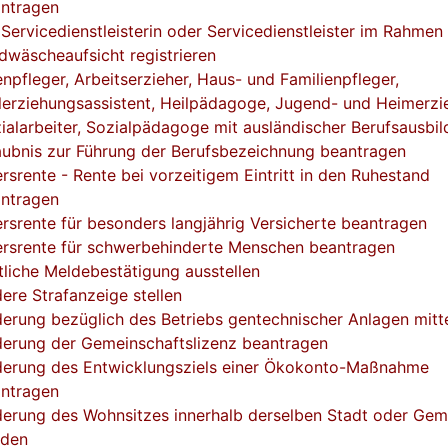
ntragen
 Servicedienstleisterin oder Servicedienstleister im Rahmen
dwäscheaufsicht registrieren
enpfleger, Arbeitserzieher, Haus- und Familienpfleger,
lerziehungsassistent, Heilpädagoge, Jugend- und Heimerzie
ialarbeiter, Sozialpädagoge mit ausländischer Berufsausbil
aubnis zur Führung der Berufsbezeichnung beantragen
ersrente - Rente bei vorzeitigem Eintritt in den Ruhestand
ntragen
ersrente für besonders langjährig Versicherte beantragen
ersrente für schwerbehinderte Menschen beantragen
liche Meldebestätigung ausstellen
ere Strafanzeige stellen
erung bezüglich des Betriebs gentechnischer Anlagen mitte
erung der Gemeinschaftslizenz beantragen
erung des Entwicklungsziels einer Ökokonto-Maßnahme
ntragen
erung des Wohnsitzes innerhalb derselben Stadt oder Ge
lden