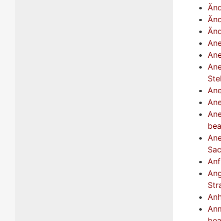
Änd
Änd
Änd
Ane
Ane
Ane
Ste
Ane
Ane
Ane
bea
Ane
Sac
Anf
Ang
Str
Anh
Anm
bea