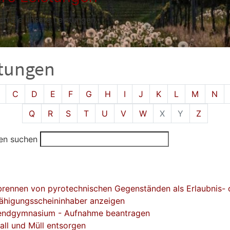
den Sie unsere Leistungen.
stungen
isches Register überspringen
C
D
E
F
G
H
I
J
K
L
M
N
Q
R
S
T
U
V
W
X
Y
Z
en suchen
rennen von pyrotechnischen Gegenständen als Erlaubnis- 
ähigungsscheininhaber anzeigen
ndgymnasium - Aufnahme beantragen
all und Müll entsorgen