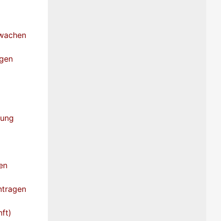
hwachen
egen
dung
en
ntragen
ft)