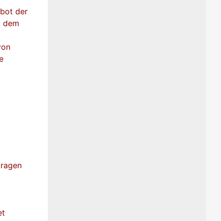
bot der
nd dem
von
e
tragen
et