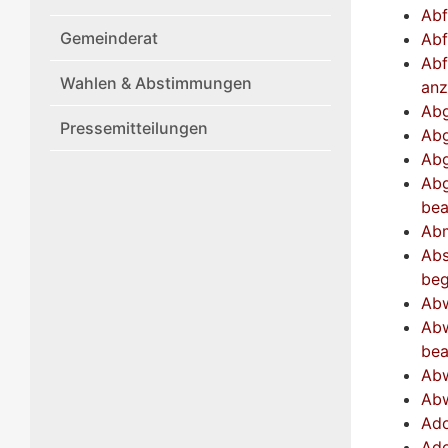
Abf
Gemeinderat
Abf
Abf
Wahlen & Abstimmungen
anz
Abg
Pressemitteilungen
Abg
Abg
Abg
bea
Abm
Abs
beg
Abw
Abw
bea
Abw
Abw
Ado
Ado