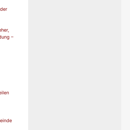
 der
her,
dung –
ilen
meinde