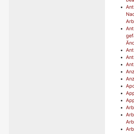
Ant
Nac
Arb
Ant
gef
Änd
Ant
Ant
Ant
Anz
Anz
Apo
App
App
Arb
Arb
Arb
Arb