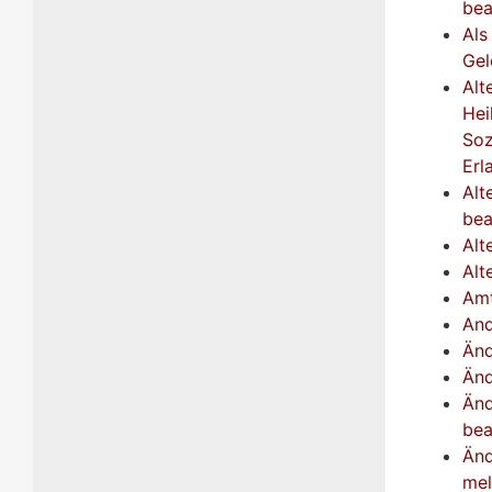
bea
Als
Gel
Alt
Hei
Soz
Erl
Alt
bea
Alt
Alt
Amt
And
Änd
Änd
Änd
bea
Änd
me