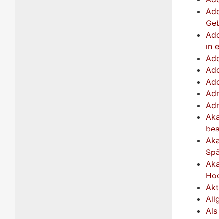
Ado
Geb
Ado
in 
Ado
Ado
Ado
Adr
Adr
Aka
bea
Aka
Spä
Aka
Hoc
Akt
All
Als