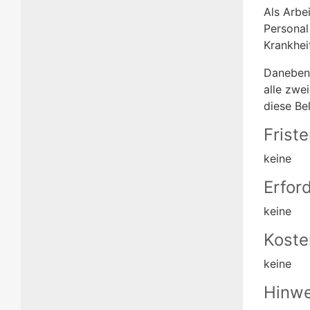
Als Arbe
Personal
Krankhei
Daneben 
alle zwe
diese Be
Frist
keine
Erfor
keine
Koste
keine
Hinwe