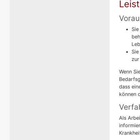
Leis
Vorau
Sie
beh
Leb
Sie
zur
Wenn Sie
Bedarfsg
dass ein
können d
Verfa
Als Arbe
informie
Krankhei