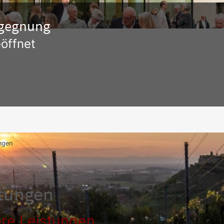
Begegnung
öffnet
ngen
stungen
re Leistungen