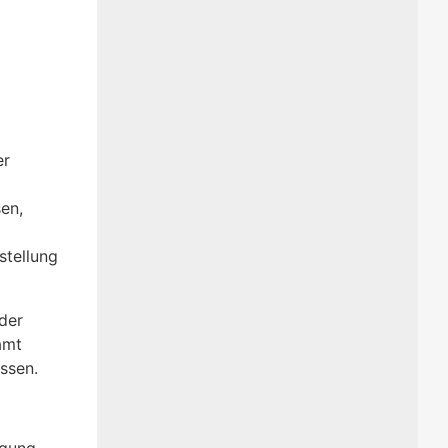
er
en,
stellung
der
amt
ssen.
igung