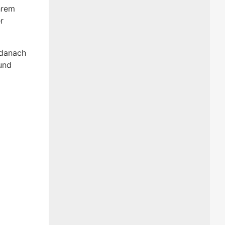
hrem
r
 danach
und