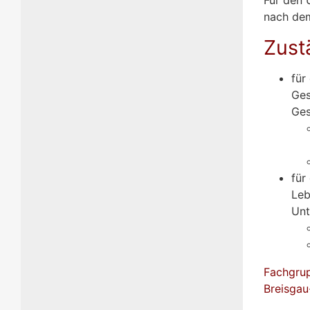
nach dem
Zust
für
Ges
Ges
für
Leb
Unt
Fachgrup
Breisga