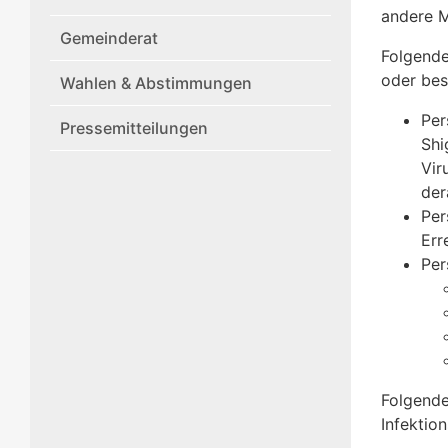
andere 
Gemeinderat
Folgende
oder bes
Wahlen & Abstimmungen
Per
Pressemitteilungen
Shi
Vir
der
Per
Err
Per
Folgende
Infektio