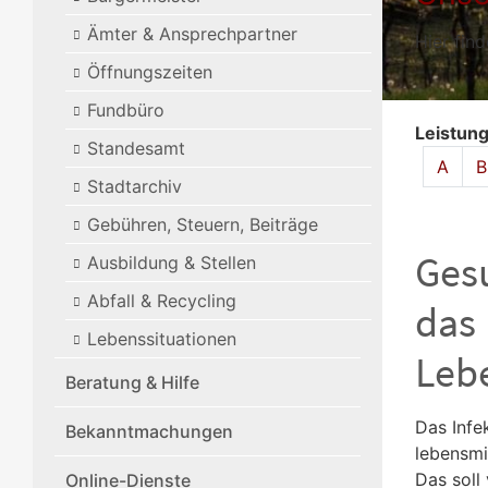
Ämter & Ansprechpartner
Hier fin
Öffnungszeiten
Fundbüro
Leistun
Standesamt
Alphabet
A
B
Stadtarchiv
Gebühren, Steuern, Beiträge
Ges
Ausbildung & Stellen
Abfall & Recycling
das
Lebenssituationen
Leb
Beratung & Hilfe
Das Infe
Bekanntmachungen
lebensmi
Das soll
Online-Dienste