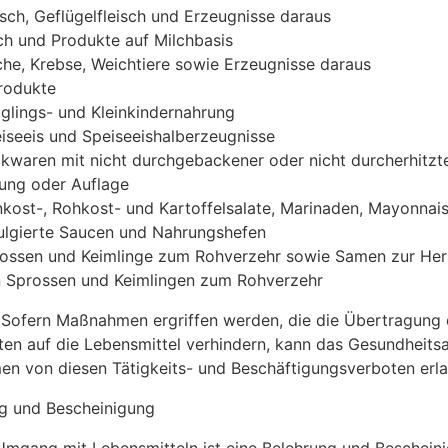
isch, Geflügelfleisch und Erzeugnisse daraus
ch und Produkte auf Milchbasis
che, Krebse, Weichtiere sowie Erzeugnisse daraus
rodukte
glings- und Kleinkindernahrung
iseeis und Speiseeishalberzeugnisse
kwaren mit nicht durchgebackener oder nicht durcherhitzt
lung oder Auflage
nkost-, Rohkost- und Kartoffelsalate, Marinaden, Mayonnais
lgierte Saucen und Nahrungshefen
ossen und Keimlinge zum Rohverzehr sowie Samen zur Her
 Sprossen und Keimlingen zum Rohverzehr
 Sofern Maßnahmen ergriffen werden, die die Übertragung 
ten auf die Lebensmittel verhindern, kann das Gesundheits
n von diesen Tätigkeits- und Beschäftigungsverboten erla
g und Bescheinigung
Umgang mit Lebensmitteln ist eine Belehrung und Beschein