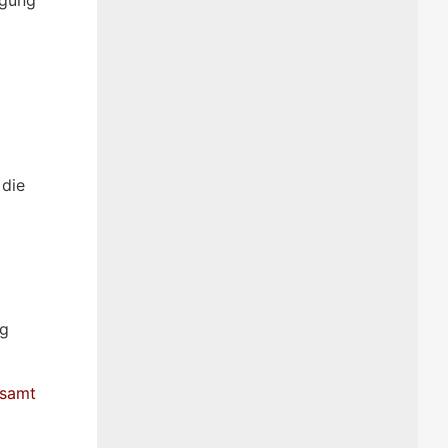
 die
ng
tsamt