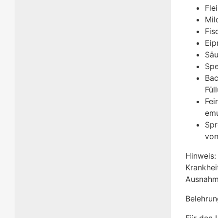
Fle
Mil
Fis
Eip
Säu
Spe
Bac
Fül
Fei
emu
Spr
von
Hinweis:
Krankhei
Ausnahme
Belehrun
Für den 