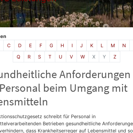
den Sie unsere Leistungen.
gen
isches Register überspringen
C
D
E
F
G
H
I
J
K
L
M
N
Q
R
S
T
U
V
W
X
Y
Z
undheitliche Anforderungen
 Personal beim Umgang mit
ensmitteln
ktionsschutzgesetz schreibt für Personal in
ttelverarbeitenden Betrieben gesundheitliche Anforderunge
 verhindern, dass Krankheitserreger auf Lebensmittel und so