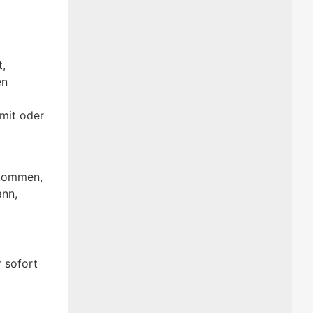
t,
en
 mit oder
 kommen,
ann,
 sofort