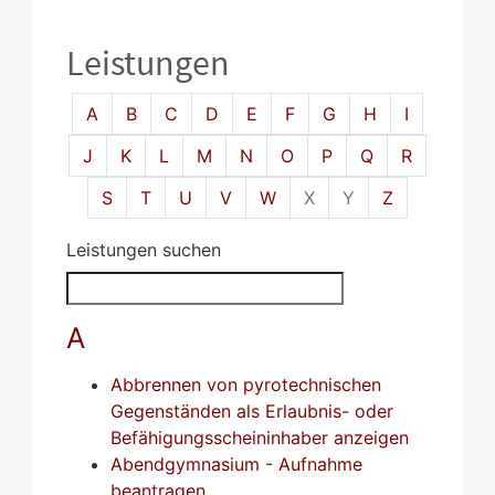
Leistungen
Alphabetisches Register überspringen
A
B
C
D
E
F
G
H
I
J
K
L
M
N
O
P
Q
R
S
T
U
V
W
X
Y
Z
Leistungen suchen
A
Abbrennen von pyrotechnischen
Gegenständen als Erlaubnis- oder
Befähigungsscheininhaber anzeigen
Abendgymnasium - Aufnahme
beantragen