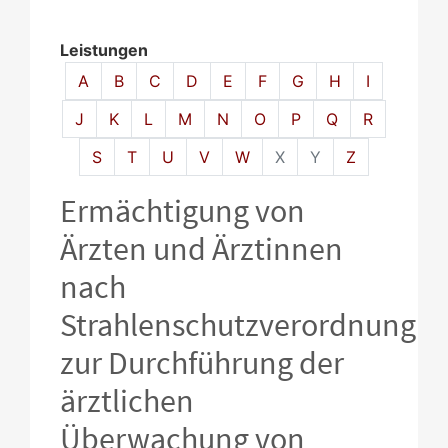
Leistungen
Alphabetisches Register überspringen
A
B
C
D
E
F
G
H
I
J
K
L
M
N
O
P
Q
R
S
T
U
V
W
X
Y
Z
Ermächtigung von
Ärzten und Ärztinnen
nach
Strahlenschutzverordnung
zur Durchführung der
ärztlichen
Überwachung von