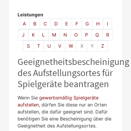
Leistungen
Alphabetisches Register überspringen
A
B
C
D
E
F
G
H
I
J
K
L
M
N
O
P
Q
R
S
T
U
V
W
X
Y
Z
Geeignetheitsbescheinigung
des Aufstellungsortes für
Spielgeräte beantragen
Wenn Sie
gewerbsmäßig Spielgeräte
aufstellen
, dürfen Sie diese nur an Orten
aufstellen, die dafür geeignet sind. Dafür
benötigen Sie eine Bescheinigung über die
Geeignetheit des Aufstellungsortes.