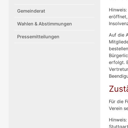
Hinweis:
Gemeinderat
eröffnet
Insolven
Wahlen & Abstimmungen
Auf die A
Pressemitteilungen
Mitglied
bestelle
Bürgerli
erfolgt. 
Vertretu
Beendigu
Zust
Für die 
Verein se
Hinweis:
Stuttgar