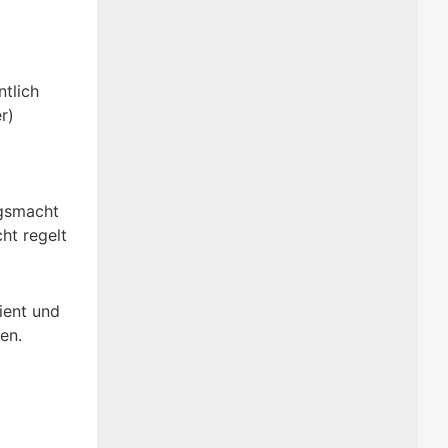
ntlich
r)
ngsmacht
ht regelt
ient und
en.