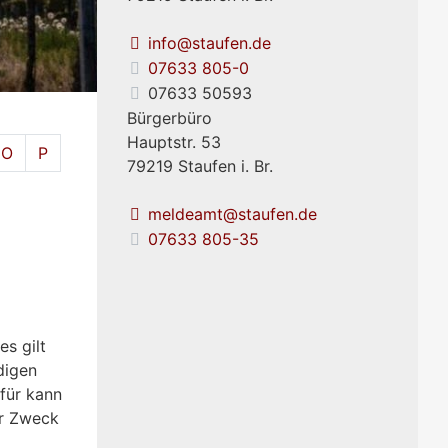
info@staufen.de
07633 805-0
07633 50593
Bürgerbüro
Hauptstr. 53
O
P
79219
Staufen i. Br.
meldeamt@staufen.de
s
07633 805-35
s gilt
digen
für kann
er Zweck