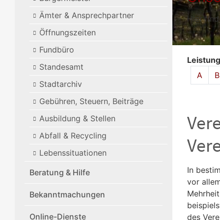
Ämter & Ansprechpartner
Hier fin
Öffnungszeiten
Fundbüro
Leistun
Standesamt
Alphabet
A
B
Stadtarchiv
Gebühren, Steuern, Beiträge
Vere
Ausbildung & Stellen
Abfall & Recycling
Ver
Lebenssituationen
In besti
Beratung & Hilfe
vor alle
Mehrheit
Bekanntmachungen
beispiel
Online-Dienste
des Vere