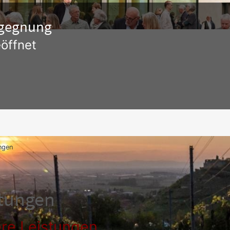
Begegnung
öffnet
ngen
stungen
re Leistungen