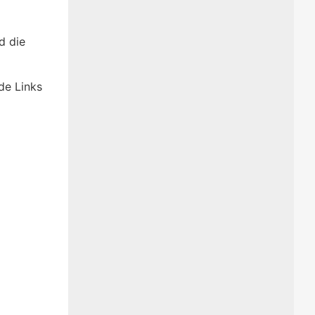
d die
de Links