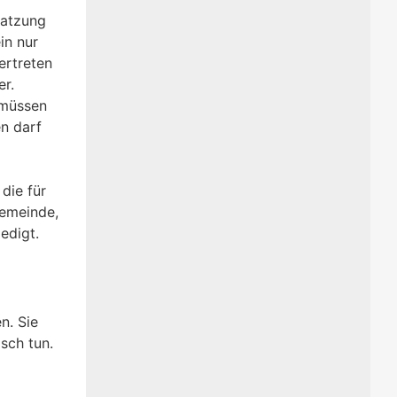
satzung
in nur
ertreten
er.
 müssen
en darf
die für
Gemeinde,
edigt.
n. Sie
isch tun.