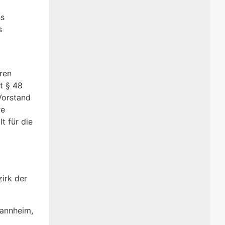
ns
s
ren
t § 48
Vorstand
re
t für die
zirk der
Mannheim,