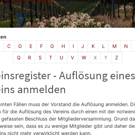
den Sie unsere Leistungen.
gen
isches Register überspringen
C
D
E
F
G
H
I
J
K
L
M
N
Q
R
S
T
U
V
W
X
Y
Z
insregister - Auflösung eine
eins anmelden
mmten Fällen muss der Vorstand die Auflösung anmelden. Die
m für die Auflösung des Vereins durch einen mit der notwen
 gefassten Beschluss der Mitgliederversammlung. Grund da
sweise sein, dass es zu wenige Mitglieder gibt und daher d
ins nicht mehr verwirklicht werden kann.