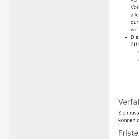
Vor
all
dur
wer
Die
öff
Verfa
Sie müss
können d
Frist