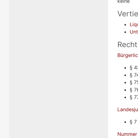
keine
Verti
Liq
Unt
Recht
Bürgerli
§ 4
§ 7
§ 7
§ 7
§ 7
Landesju
§ 7
Nummer 1