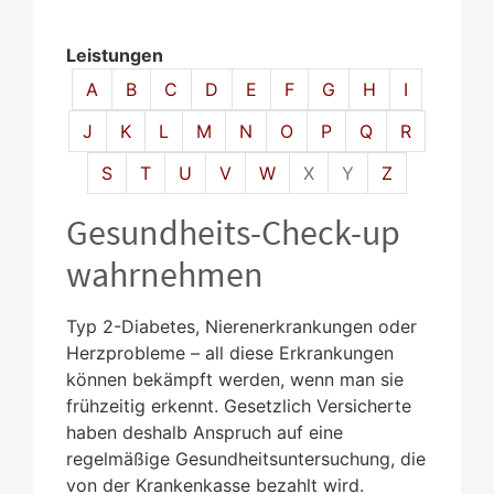
Leistungen
Alphabetisches Register überspringen
A
B
C
D
E
F
G
H
I
J
K
L
M
N
O
P
Q
R
S
T
U
V
W
X
Y
Z
Gesundheits-Check-up
wahrnehmen
Typ 2-Diabetes, Nierenerkrankungen oder
Herzprobleme – all diese Erkrankungen
können bekämpft werden, wenn man sie
frühzeitig erkennt. Gesetzlich Versicherte
haben deshalb Anspruch auf eine
regelmäßige Gesundheitsuntersuchung, die
von der Krankenkasse bezahlt wird.