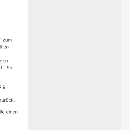
d" zum
llen
gen.
t".
Sie
dig
zurück.
le einen