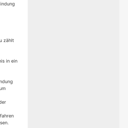
bindung
u zählt
s in ein
indung
ium
der
fahren
sen.