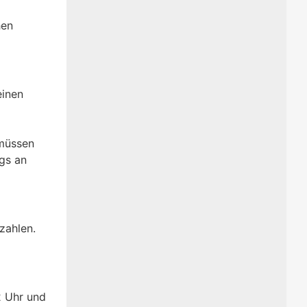
hen
einen
 müssen
ags an
zahlen.
2 Uhr und