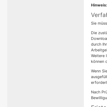
Hinweis
Verfa
Sie müss
Die zust
Downloa
durch Ih
Arbeitge
Weitere 
können d
Wenn Sie
ausgefül
erforder
Nach Prü
Bewillig