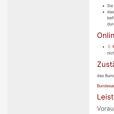
Sie
das
bef
dur
Onli
nic
Zust
das Bun
Bundesam
Leis
Vorau