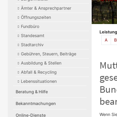
Ämter & Ansprechpartner
Hier fin
Öffnungszeiten
Fundbüro
Leistun
Standesamt
Alphabet
A
B
Stadtarchiv
Gebühren, Steuern, Beiträge
Mutt
Ausbildung & Stellen
Abfall & Recycling
gese
Lebenssituationen
Bun
Beratung & Hilfe
bea
Bekanntmachungen
Wenn Sie
Online-Dienste