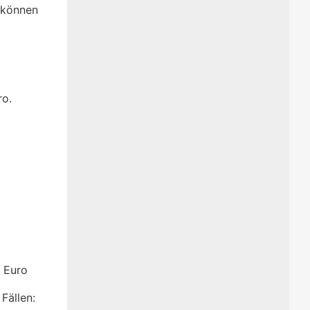
 können
ro.
3 Euro
 Fällen
: