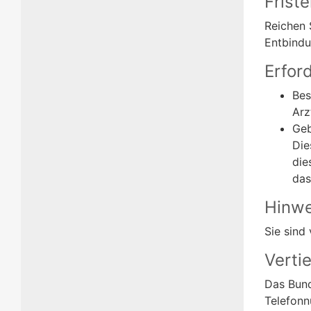
Frist
Reichen 
Entbindu
Erfor
Bes
Arz
Geb
Die
die
das
Hinwe
Sie sind
Verti
Das Bund
Telefonn