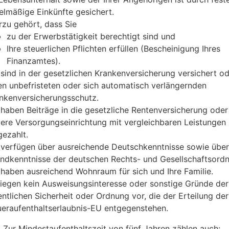
elmäßige Einkünfte gesichert.
rzu gehört, dass Sie
zu der Erwerbstätigkeit berechtigt sind und
Ihre steuerlichen Pflichten erfüllen (Bescheinigung Ihres
Finanzamtes).
 sind in der gesetzlichen Krankenversicherung versichert o
en unbefristeten oder sich automatisch verlängernden
nkenversicherungsschutz.
 haben Beiträge in die gesetzliche Rentenversicherung oder 
ere Versorgungseinrichtung mit vergleichbaren Leistungen
gezahlt.
 verfügen über ausreichende Deutschkenntnisse sowie über
ndkenntnisse der deutschen Rechts- und Gesellschaftsord
 haben ausreichend Wohnraum für sich und Ihre Familie.
liegen kein Ausweisungsinteresse oder sonstige Gründe der
entlichen Sicherheit oder Ordnung vor, die der Erteilung der
eraufenthaltserlaubnis-EU entgegenstehen.
:
Zur Mindestaufenthaltszeit von fünf Jahren zählen auch: