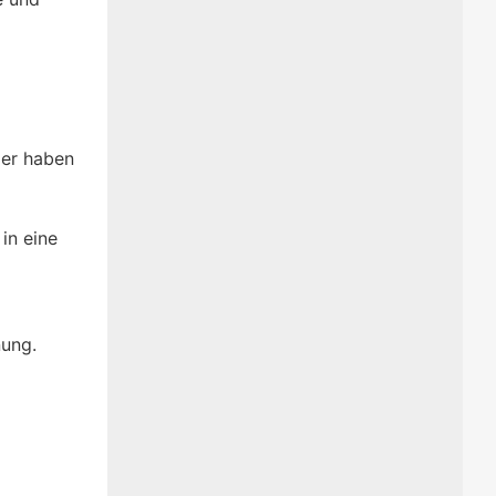
der haben
in eine
nung.