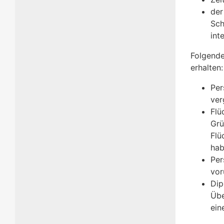
der
Sch
int
Folgende
erhalten:
Per
ver
Flü
Grü
Flü
ha
Per
vor
Dip
Übe
ein