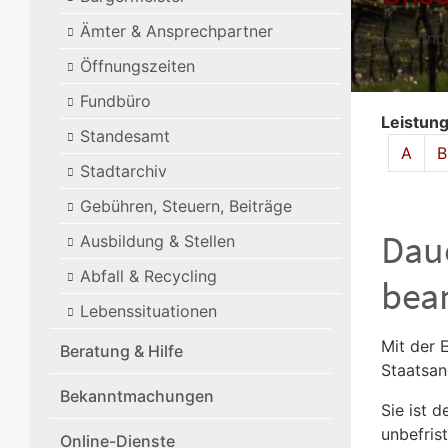
Ämter & Ansprechpartner
Hier fin
Öffnungszeiten
Fundbüro
Leistun
Standesamt
Alphabet
A
B
Stadtarchiv
Gebühren, Steuern, Beiträge
Daue
Ausbildung & Stellen
Abfall & Recycling
bea
Lebenssituationen
Mit der 
Beratung & Hilfe
Staatsan
Bekanntmachungen
Sie ist d
unbefris
Online-Dienste