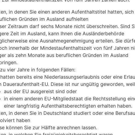
ten, in denen Sie einen anderen Aufenthaltstitel hatten, sich
uflichen Gründen im Ausland aufhielten
ser Zeitraum darf sechs Monate nicht überschreiten. Sind Si
gere Zeit im Ausland, kann Ihnen die Ausländerbehörde
licherweise eine Ausnahmegenehmigung erteilen. Sie dürf
och innerhalb der Mindestaufenthaltszeit von fünf Jahren n
ger als zehn Monate aus beruflichen Gründen im Ausland
bringen.
 zu vier Jahre in folgenden Fällen:
 hatten bereits eine Niederlassungserlaubnis oder eine Erla
 Daueraufenthalt-E
U
. Diese ist nur ungültig geworden, weil
aus der EU ausgereist sind oder
in einem anderen EU-Mitgliedstaat die Rechtsstellung ein
einer langfristig Aufenthaltsberechtigten erhalten haben.
ten, in denen Sie in Deutschland studiert oder eine Berufsa
olviert haben
se können Sie zur Hälfte anrechnen lassen.
ten, in welchen Sie freizügigkeitsberechtigt waren.