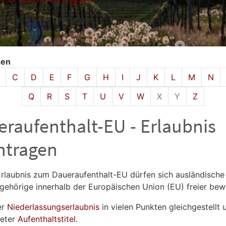
den Sie unsere Leistungen.
gen
isches Register überspringen
C
D
E
F
G
H
I
J
K
L
M
N
Q
R
S
T
U
V
W
X
Y
Z
raufenthalt-EU - Erlaubnis
ntragen
Erlaubnis zum Daueraufenthalt-EU dürfen sich ausländische
gehörige innerhalb der Europäischen Union (EU) freier be
er
Niederlassungserlaubnis
in vielen Punkten gleichgestellt 
teter
Aufenthaltstitel
.