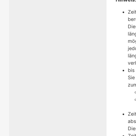
Zei
ber
Die
län
mög
jed
län
ver
bis
Sie
zum
Zei
abs
Die
Zei