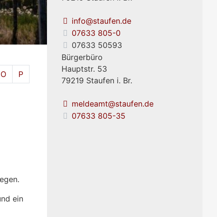
info@staufen.de
07633 805-0
07633 50593
Bürgerbüro
Hauptstr. 53
O
P
79219
Staufen i. Br.
meldeamt@staufen.de
07633 805-35
wegen.
und ein