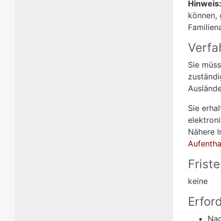
Hinweis
können, 
Familien
Verfa
Sie müss
zuständi
Auslände
Sie erha
elektron
Nähere I
Aufentha
Frist
keine
Erfor
Nac