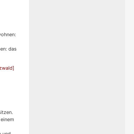
wohnen:
en: das
zwald]
itzen.
 einem
e und