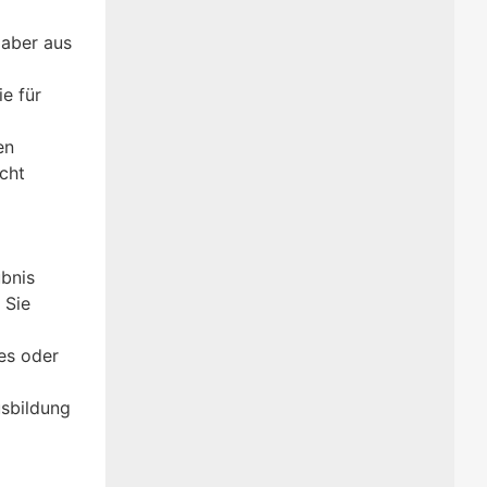
 aber aus
e für
en
icht
ubnis
 Sie
es oder
usbildung