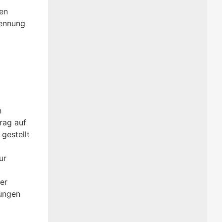
en
kennung
n
rag auf
gestellt
ur
er
ungen