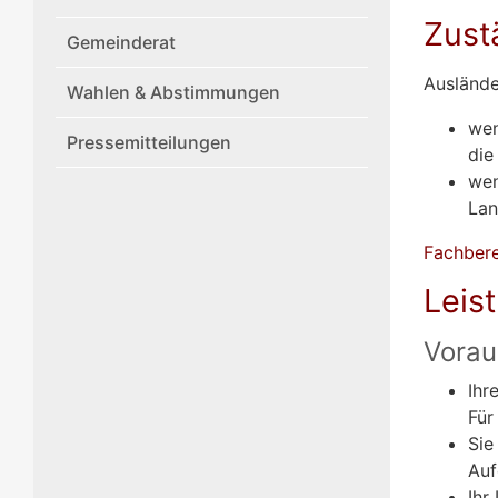
Zust
Gemeinderat
Auslände
Wahlen & Abstimmungen
wen
Pressemitteilungen
die
wen
Lan
Fachber
Leis
Vorau
Ihr
Für
Sie
Auf
Ihr