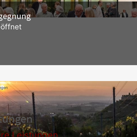
Begegnung
öffnet
ngen
stungen
re Leistungen