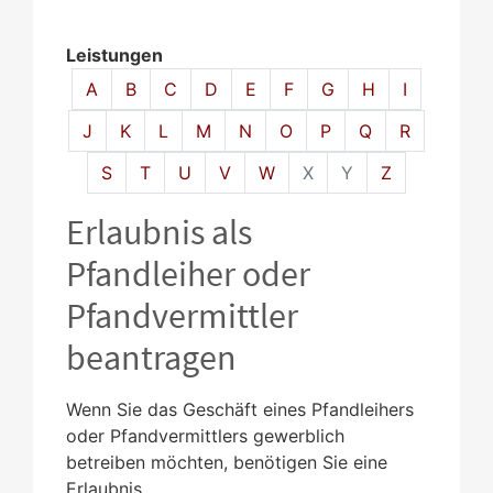
Leistungen
Alphabetisches Register überspringen
A
B
C
D
E
F
G
H
I
J
K
L
M
N
O
P
Q
R
S
T
U
V
W
X
Y
Z
Erlaubnis als
Pfandleiher oder
Pfandvermittler
beantragen
Wenn Sie das Geschäft eines Pfandleihers
oder Pfandvermittlers gewerblich
betreiben möchten, benötigen Sie eine
Erlaubnis.