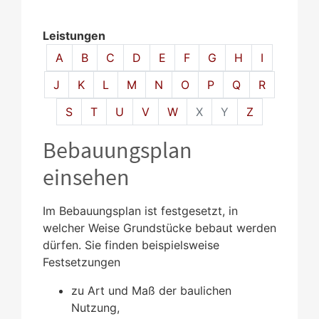
Leistungen
Alphabetisches Register überspringen
A
B
C
D
E
F
G
H
I
J
K
L
M
N
O
P
Q
R
S
T
U
V
W
X
Y
Z
Bebauungsplan
einsehen
Im Bebauungsplan ist festgesetzt, in
welcher Weise Grundstücke bebaut werden
dürfen.
Sie finden beispielsweise
Festsetzungen
zu Art und Maß der baulichen
Nutzung,