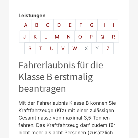
Leistungen
Alphabetisches Register überspringen
A
B
C
D
E
F
G
H
I
J
K
L
M
N
O
P
Q
R
S
T
U
V
W
X
Y
Z
Fahrerlaubnis für die
Klasse B erstmalig
beantragen
Mit der Fahrerlaubnis Klasse B können Sie
Kraftfahrzeuge (Kfz) mit einer zulässigen
Gesamtmasse von maximal 3,5 Tonnen
fahren. Das Kraftfahrzeug darf zudem für
nicht mehr als acht Personen (zusätzlich