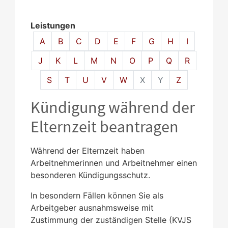
Leistungen
Alphabetisches Register überspringen
A
B
C
D
E
F
G
H
I
J
K
L
M
N
O
P
Q
R
S
T
U
V
W
X
Y
Z
Kündigung während der
Elternzeit beantragen
Während der Elternzeit haben
Arbeitnehmerinnen und Arbeitnehmer einen
besonderen Kündigungsschutz.
In besondern Fällen können Sie als
Arbeitgeber ausnahmsweise mit
Zustimmung der zuständigen Stelle (KVJS