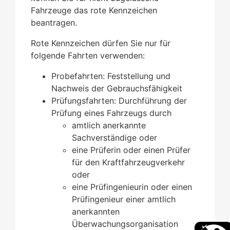
Fahrzeuge das rote Kennzeichen
beantragen.
Rote Kennzeichen dürfen Sie nur für
folgende Fahrten verwenden:
Probefahrten
: Feststellung und
Nachweis der Gebrauch
s
fähigkeit
Prüfungsfahrten
: Durchführung der
Prüfung eines Fah
r
zeugs durch
amtlich anerkannte
Sachverständige oder
eine Prüferin oder einen Prüfer
für den Kraftfah
r
zeugverkehr
oder
eine Prüfingenieurin oder einen
Prüfingenieur e
i
ner amtlich
anerkannten
Überwachungsorganis
a
tion