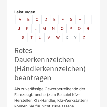
Leistungen
Alphabetisches Register überspringen
A
B
C
D
E
F
G
H
I
J
K
L
M
N
O
P
Q
R
S
T
U
V
W
X
Y
Z
Rotes
Dauerkennzeichen
(Händlerkennzeichen)
beantragen
Als zuverlässige Gewerbetreibende der
Fahrzeugbranche
(zum Beispiel Kfz-
Hersteller, Kfz-Händler, Kfz-Werkstätten)
können Sie für nicht zugelassene