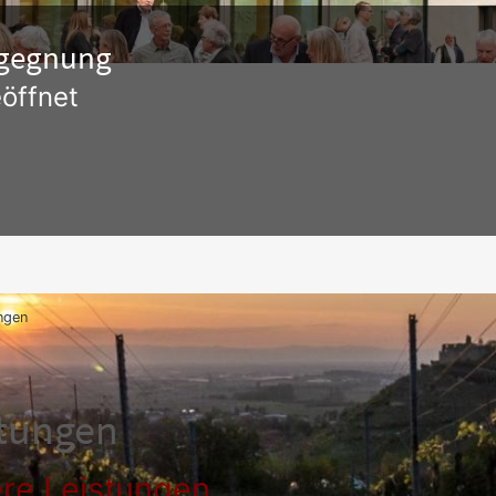
Begegnung
öffnet
ngen
stungen
re Leistungen