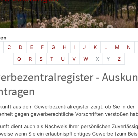
den Sie unsere Leistungen.
gen
isches Register überspringen
C
D
E
F
G
H
I
J
K
L
M
N
Q
R
S
T
U
V
W
X
Y
Z
rbezentralregister - Auskun
ntragen
kunft aus dem Gewerbezentralregister zeigt, ob Sie in der
nheit gegen gewerberechtliche Vorschriften verstoßen hab
unft dient auch als Nachweis Ihrer persönlichen Zuverlässig
sweise wenn Sie ein erlaubnispflichtiges Gewerbe (zum Beis