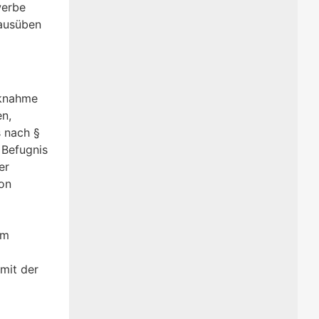
werbe
 ausüben
cknahme
n,
s nach §
 Befugnis
er
on
im
mit der