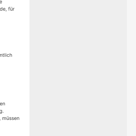
e
de, für
ntlich
ten
g.
n, müssen