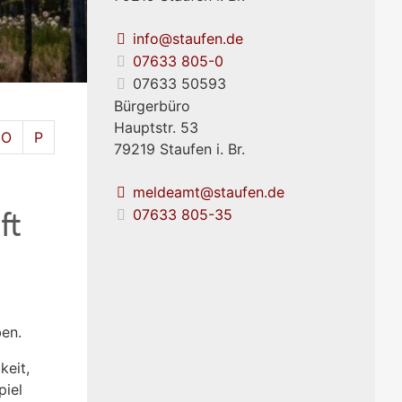
info@staufen.de
07633 805-0
07633 50593
Bürgerbüro
Hauptstr. 53
O
P
79219
Staufen i. Br.
meldeamt@staufen.de
ft
07633 805-35
en.
keit,
piel