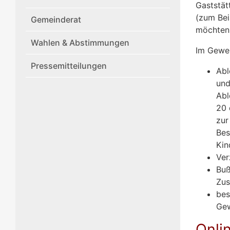
Gaststät
(zum Bei
Gemeinderat
möchten
Wahlen & Abstimmungen
Im Gewer
Pressemitteilungen
Abl
und
Abl
20 
zur
Bes
Kin
Ver
Buß
Zus
bes
Ge
Onli