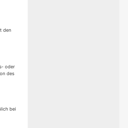
lt den
s- oder
son des
lich bei