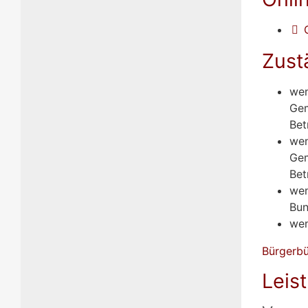
Zust
wen
Gem
Bet
wen
Gem
Bet
wen
Bun
wen
Bürgerbü
Leis