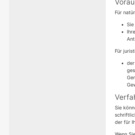
Vorau
Für natü
Sie
Ihr
Ant
Für juris
der
ges
Gen
Gew
Verfa
Sie könn
schriftl
der für 
Wenn Sie