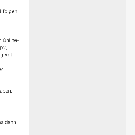
d folgen
r Online-
pp2,
egerät
er
haben.
.
as dann