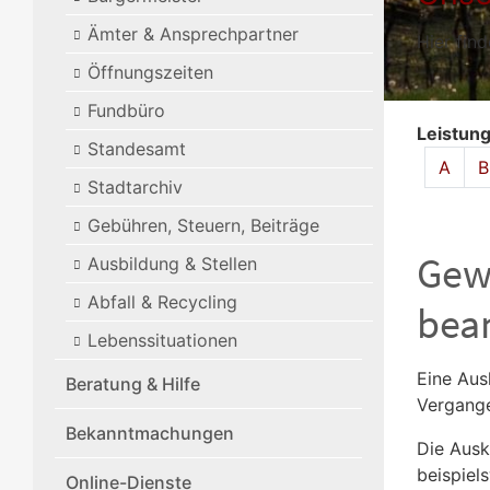
Ämter & Ansprechpartner
Hier fin
Öffnungszeiten
Fundbüro
Leistun
Standesamt
Alphabet
A
B
Stadtarchiv
Gebühren, Steuern, Beiträge
Gewe
Ausbildung & Stellen
Abfall & Recycling
bea
Lebenssituationen
Eine Aus
Beratung & Hilfe
Vergange
Bekanntmachungen
Die Ausk
beispiel
Online-Dienste