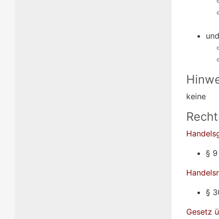
und
Hinwe
keine
Recht
Handels
§ 9
Handelsr
§ 3
Gesetz ü