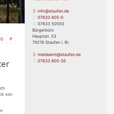
info@staufen.de
07633 805-0
07633 50593
Bürgerbüro
Hauptstr. 53
O
P
79219
Staufen i. Br.
meldeamt@staufen.de
ter
07633 805-35
sch
uck von
en