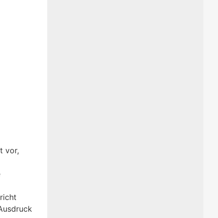
t vor,
e
richt
 Ausdruck