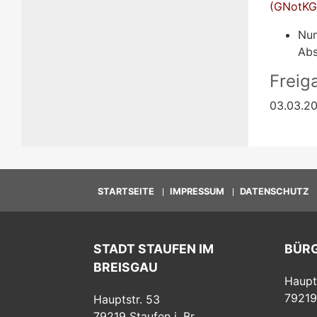
(GNotKG
Num
Abs
Freig
03.03.20
STARTSEITE
IMPRESSUM
DATENSCHUTZ
STADT STAUFEN IM
BÜR
BREISGAU
Haupt
79219
Hauptstr. 53
79219
Staufen i. Br.