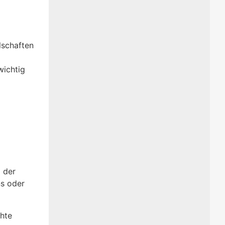
lschaften
wichtig
g der
s oder
chte