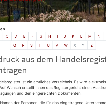
den Sie unsere Leistungen.
gen
isches Register überspringen
C
D
E
F
G
H
I
J
K
L
M
N
Q
R
S
T
U
V
W
X
Y
Z
druck aus dem Handelsregis
ntragen
elsregister ist ein amtliches Verzeichnis. Es wird elektroni
 Auf Wunsch erstellt Ihnen das Registergericht einen Ausdr
ragungen und den eingereichten Dokumenten.
: Namen der Personen, die für das eingetragene Unternehm