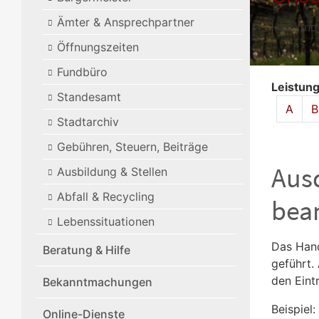
Ämter & Ansprechpartner
Hier fin
Öffnungszeiten
Fundbüro
Leistun
Standesamt
Alphabet
A
B
Stadtarchiv
Gebühren, Steuern, Beiträge
Aus
Ausbildung & Stellen
Abfall & Recycling
bea
Lebenssituationen
Das Hand
Beratung & Hilfe
geführt.
den Eint
Bekanntmachungen
Beispiel
Online-Dienste