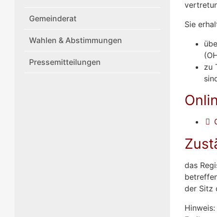
vertretu
Gemeinderat
Sie erha
Wahlen & Abstimmungen
übe
(OH
Pressemitteilungen
zu 
sin
Onli
Zust
das Regi
betreffe
der Sitz
Hinweis: