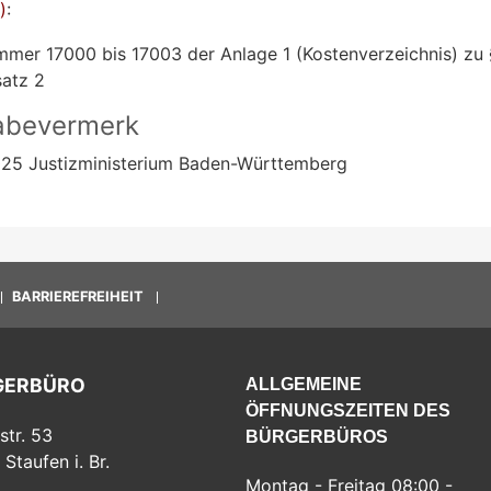
)
:
mer 17000 bis 17003 der Anlage 1 (Kostenverzeichnis) zu 
atz 2
abevermerk
25 Justizministerium Baden-Württemberg
BARRIEREFREIHEIT
GERBÜRO
ALLGEMEINE
ÖFFNUNGSZEITEN DES
str. 53
BÜRGERBÜROS
Staufen i. Br.
Montag - Freitag 08:00 -