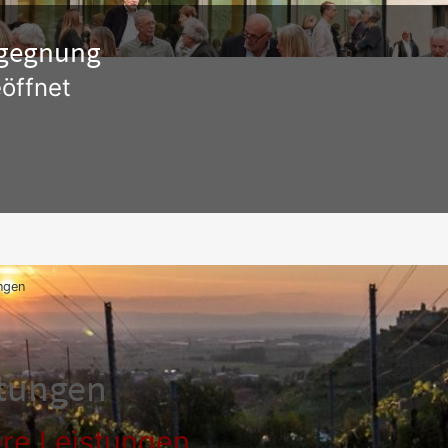
Begegnung
öffnet
ngen
stungen
re Leistungen