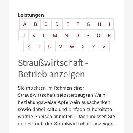
Leistungen
Alphabetisches Register überspringen
A
B
C
D
E
F
G
H
I
J
K
L
M
N
O
P
Q
R
S
T
U
V
W
X
Y
Z
Straußwirtschaft -
Betrieb anzeigen
Sie möchten im Rahmen einer
Straußwirtschaft selbsterzeugten Wein
beziehungsweise Apfelwein ausschenken
sowie dabei kalte und einfach zubereitete
warme Speisen anbieten? Dann müssen Sie
den Betrieb der Straußwirtschaft anzeigen.