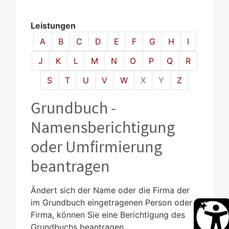
Leistungen
Alphabetisches Register überspringen
A
B
C
D
E
F
G
H
I
J
K
L
M
N
O
P
Q
R
S
T
U
V
W
X
Y
Z
Grundbuch -
Namensberichtigung
oder Umfirmierung
beantragen
Ändert sich der Name oder die Firma der
im Grundbuch eingetragenen Person oder
Firma, können Sie eine Berichtigung des
Grundbuchs beantragen.