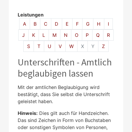
Leistungen
Alphabetisches Register überspringen
A
B
C
D
E
F
G
H
I
J
K
L
M
N
O
P
Q
R
S
T
U
V
W
X
Y
Z
Unterschriften - Amtlich
beglaubigen lassen
Mit der amtlichen Beglaubigung wird
bestätigt, dass Sie selbst die Unterschrift
geleistet haben.
Hinweis:
Dies gilt auch für Handzeichen.
Das sind Zeichen in Form von Buchstaben
oder sonstigen Symbolen von Personen,