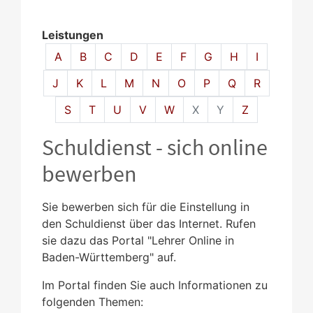
Leistungen
Alphabetisches Register überspringen
A
B
C
D
E
F
G
H
I
J
K
L
M
N
O
P
Q
R
S
T
U
V
W
X
Y
Z
Schuldienst - sich online
bewerben
Sie bewerben sich für die Einstellung in
den Schuldienst über das Internet. Rufen
sie dazu das Portal "Lehrer Online in
Baden-Württemberg" auf.
Im Portal finden Sie auch Informationen zu
folgenden Themen: