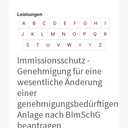
Leistungen
Alphabetisches Register überspringen
A
B
C
D
E
F
G
H
I
J
K
L
M
N
O
P
Q
R
S
T
U
V
W
X
Y
Z
Immissionsschutz -
Genehmigung für eine
wesentliche Änderung
einer
genehmigungsbedürftigen
Anlage nach BImSchG
beantragen