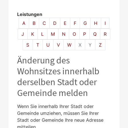
Leistungen
Alphabetisches Register überspringen
A
B
C
D
E
F
G
H
I
J
K
L
M
N
O
P
Q
R
S
T
U
V
W
X
Y
Z
Änderung des
Wohnsitzes innerhalb
derselben Stadt oder
Gemeinde melden
Wenn Sie innerhalb Ihrer Stadt oder
Gemeinde umziehen, müssen Sie Ihrer
Stadt oder Gemeinde Ihre neue Adresse
mitteilen.