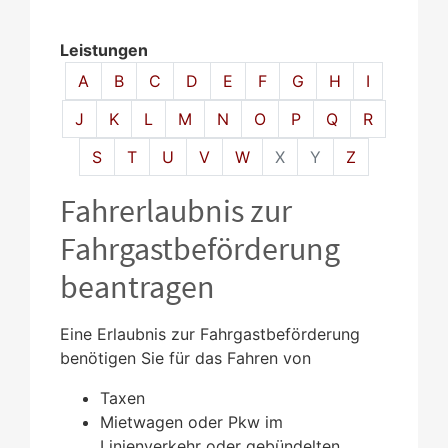
Leistungen
Alphabetisches Register überspringen
A
B
C
D
E
F
G
H
I
J
K
L
M
N
O
P
Q
R
S
T
U
V
W
X
Y
Z
Fahrerlaubnis zur
Fahrgastbeförderung
beantragen
Eine Erlaubnis zur Fahrgastbeförderung
benötigen Sie für das Fahren von
Taxen
Mietwagen oder Pkw im
Linienverkehr oder gebündelten