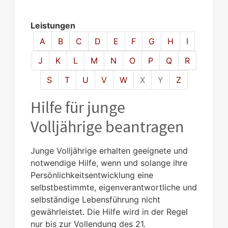
Leistungen
Alphabetisches Register überspringen
A
B
C
D
E
F
G
H
I
J
K
L
M
N
O
P
Q
R
S
T
U
V
W
X
Y
Z
Hilfe für junge
Volljährige beantragen
Junge Volljährige erhalten geeignete und
notwendige Hilfe, wenn und solange ihre
Persönlichkeitsentwicklung eine
selbstbestimmte, eigenverantwortliche und
selbständige Lebensführung nicht
gewährleistet. Die Hilfe wird in der Regel
nur bis zur Vollendung des 21.