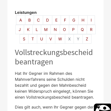
Leistungen
Alphabetisches Register überspringen
A
B
C
D
E
F
G
H
I
J
K
L
M
N
O
P
Q
R
S
T
U
V
W
X
Y
Z
Vollstreckungsbescheid
beantragen
Hat Ihr Gegner im Rahmen des
Mahnverfahrens seine Schulden nicht
bezahlt und gegen den Mahnbescheid
keinen Widerspruch eingelegt, können Sie
einen Vollstreckungsbescheid beantragen.
Dies gilt auch, wenn Ihr Gegner gegen den