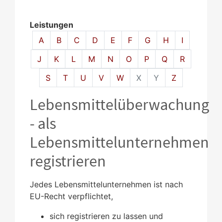
Leistungen
Alphabetisches Register überspringen
A
B
C
D
E
F
G
H
I
J
K
L
M
N
O
P
Q
R
S
T
U
V
W
X
Y
Z
Lebensmittelüberwachung
- als
Lebensmittelunternehmen
registrieren
Jedes Lebensmittelunternehmen ist nach
EU-Recht verpflichtet,
sich registrieren zu lassen und