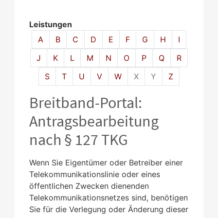
Leistungen
Alphabetisches Register überspringen
A
B
C
D
E
F
G
H
I
J
K
L
M
N
O
P
Q
R
S
T
U
V
W
X
Y
Z
Breitband-Portal:
Antragsbearbeitung
nach § 127 TKG
Wenn Sie Eigentümer oder Betreiber einer
Telekommunikationslinie oder eines
öffentlichen Zwecken dienenden
Telekommunikationsnetzes sind, benötigen
Sie für die Verlegung oder Änderung dieser