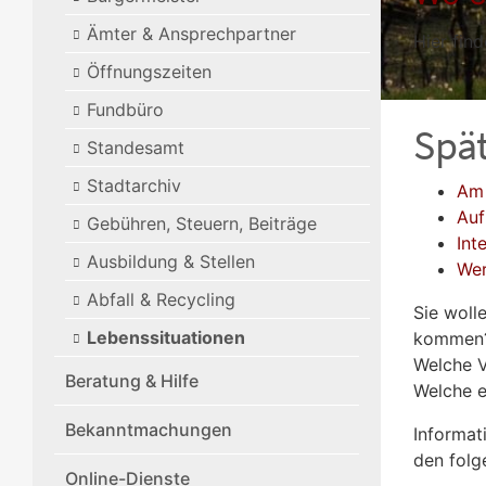
Ämter & Ansprechpartner
Hier find
Öffnungszeiten
Fundbüro
Spät
Standesamt
Stadtarchiv
Am
Auf
Gebühren, Steuern, Beiträge
Int
Ausbildung & Stellen
Wer
Abfall & Recycling
Sie woll
Lebenssituationen
kommen
Welche V
Beratung & Hilfe
Welche e
Bekanntmachungen
Informat
den folg
Online-Dienste