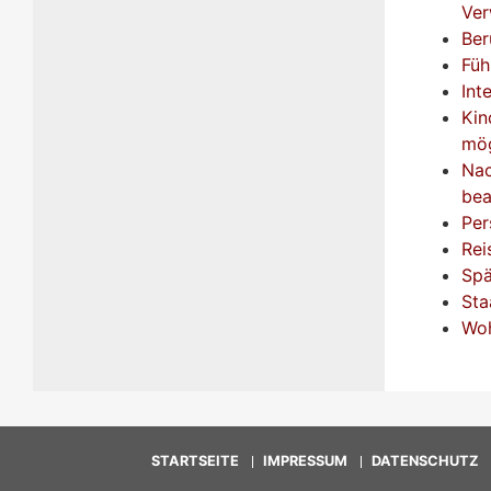
Ver
Ber
Füh
Int
Kin
mög
Nac
bea
Per
Rei
Spä
Sta
Woh
STARTSEITE
IMPRESSUM
DATENSCHUTZ