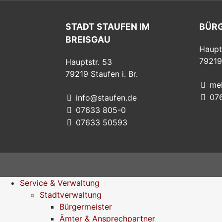
STADT STAUFEN IM
BÜR
BREISGAU
Haupt
79219
Hauptstr. 53
79219
Staufen i. Br.
me
07
info@staufen.de
07633 805-0
07633 50593
Service & Verwaltung
Stadtverwaltung
Bürgermeister
Ämter & Ansprechpartner