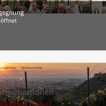
Begegnung
öffnet
situationen
Spätaussiedler
enssituationen
rledige ich was?